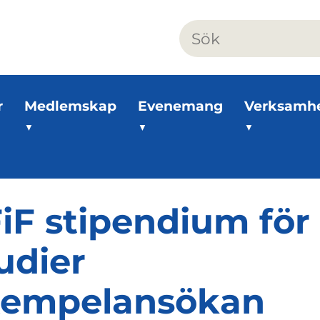
r
Medlemskap
Evenemang
Verksamh
iF stipendium för
udier
xempelansökan