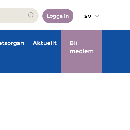
Logga in
SV
FI
EN
etsorgan
Aktuellt
Bli
medlem