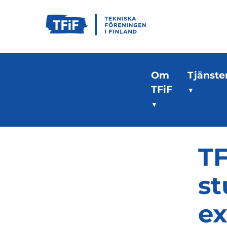
Om
Tjänste
TFiF
TF
st
e