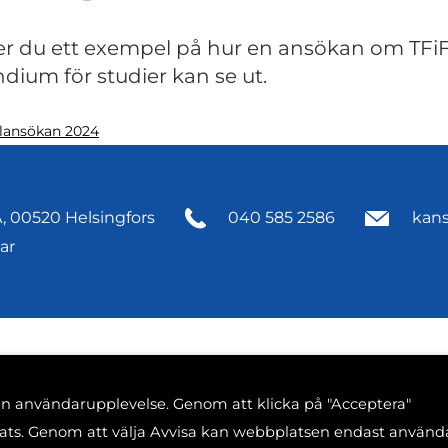
er du ett exempel på hur en ansökan om TFi
ndium för studier kan se ut.
lansökan 2024
, 00520 Helsingfors
040 585 2586
kansl
ar
din användarupplevelse. Genom att klicka på "Acceptera"
plats. Genom att välja Avvisa kan webbplatsen endast använd