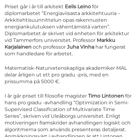
Priset går i år till arkitekt
Eelis Leino
för
diplomarbetet ”Energiaviisasta arkkitehtuuria –
Arkkitehtisuunnittelun opas rakennusten
energiankulutuksen vähentämistä varten”.
Diplomarbetet är skrivet vid enheten för arkitektur
vid Tammerfors universitet. Professor
Markku
Karjalainen
och professor
Juha Vinha
har fungerat
som handledare för arbetet.
Matematisk-Naturvetenskapliga akademiker MAL
delar årligen ut ett pro gradu -pris, med en
prissumma på 5000 €.
I år går priset till filosofie magister
Timo Lintonen
för
hans pro gradu -avhandling ”Optimization in Semi-
Supervised Classification of Multivariate Time
Series”, skriven vid Uleåborgs universitet. Enligt
motiveringen framskrider avhandlingen logiskt och
algoritmerna som används presenteras detaljerat.
Anmärkningsvärt i avhandlingen är att Lintonen