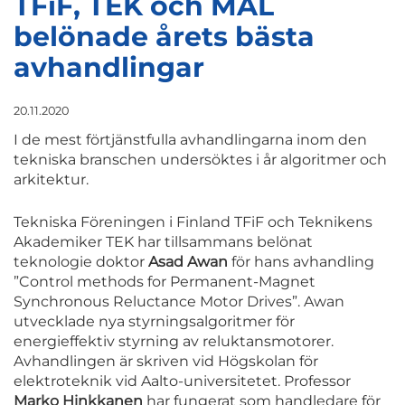
TFiF, TEK och MAL
belönade årets bästa
avhandlingar
20.11.2020
I de mest förtjänstfulla avhandlingarna inom den
tekniska branschen undersöktes i år algoritmer och
arkitektur.
Tekniska Föreningen i Finland TFiF och Teknikens
Akademiker TEK har tillsammans belönat
teknologie doktor
Asad Awan
för hans avhandling
”Control methods for Permanent-Magnet
Synchronous Reluctance Motor Drives”. Awan
utvecklade nya styrningsalgoritmer för
energieffektiv styrning av reluktansmotorer.
Avhandlingen är skriven vid Högskolan för
elektroteknik vid Aalto-universitetet. Professor
Marko Hinkkanen
har fungerat som handledare för