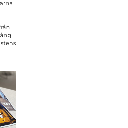
garna
från
gång
ostens