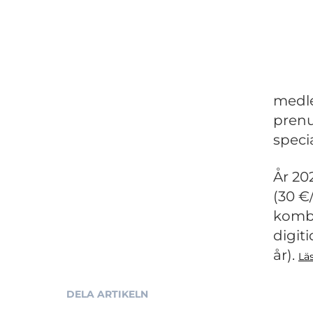
medl
prenu
specia
År 20
(30 €
komb
digit
år).
Lä
DELA ARTIKELN