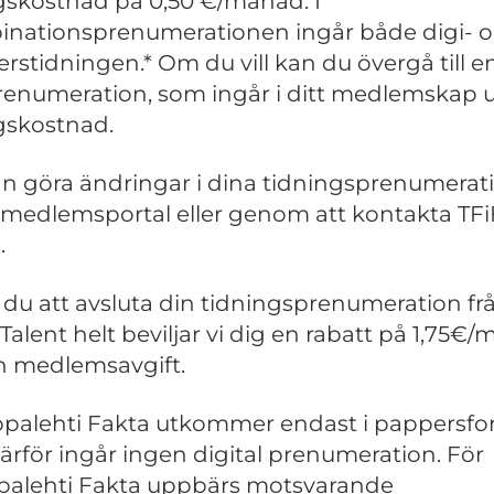
ggskostnad på 0,50 €/månad. I
nationsprenumerationen ingår både digi- 
rstidningen.* Om du vill kan du övergå till e
renumeration, som ingår i ditt medlemskap 
ggskostnad.
n göra ändringar i dina tidningsprenumerati
 medlemsportal eller genom att kontakta TFi
.
r du att avsluta din tidningsprenumeration fr
Talent helt beviljar vi dig en rabatt på 1,75€
n medlemsavgift.
palehti Fakta utkommer endast i pappersfo
ärför ingår ingen digital prenumeration. För
alehti Fakta uppbärs motsvarande