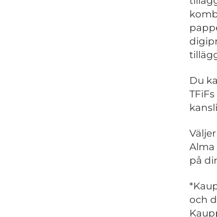
tillä
kombi
pappe
digip
tillä
Du ka
TFiFs
kansli
Välje
Alma 
på di
*Kaup
och d
Kaupp