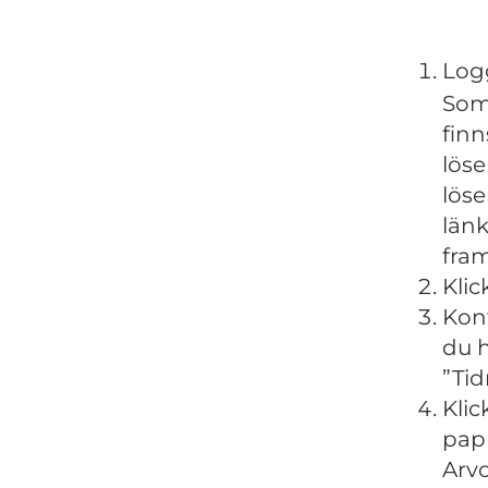
Log
Som
finn
löse
löse
länk
fram
Klic
Kont
du h
”Tid
Klic
pap
Arvo