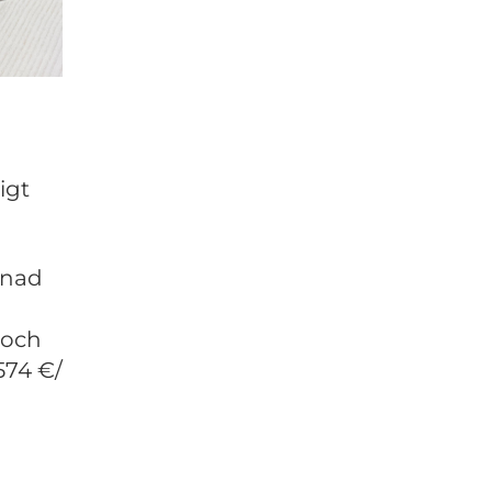
igt
ånad
 och
574 €/