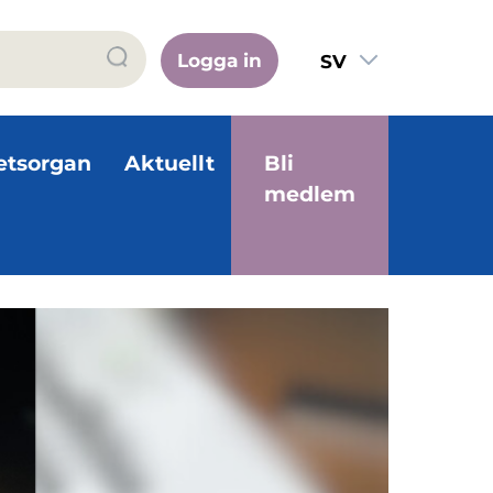
Logga in
SV
FI
EN
etsorgan
Aktuellt
Bli
medlem