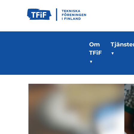
Om
Tjänste
TFiF