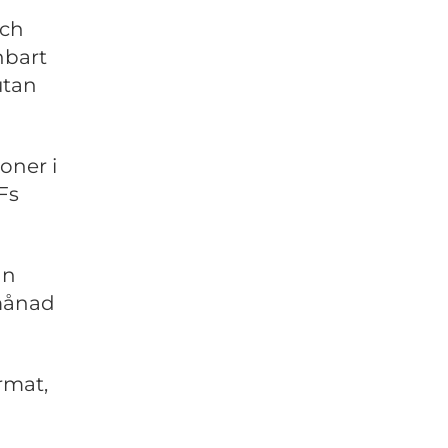
och
nbart
utan
oner i
Fs
ån
/månad
rmat,