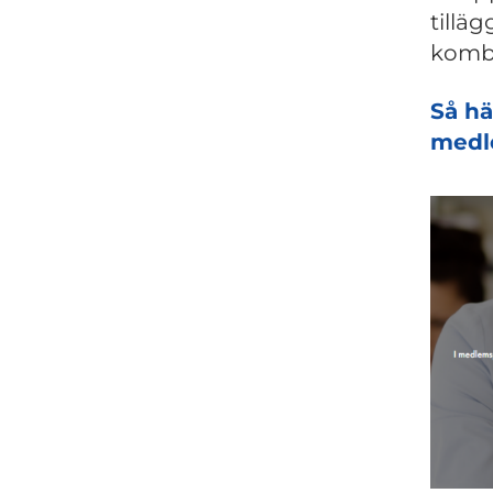
tillä
komb
Så hä
medl