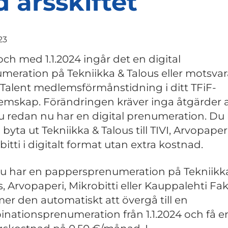
d årsskiftet
23
och med 1.1.2024 ingår det en digital
meration på Tekniikka & Talous eller motsva
Talent medlemsförmånstidning i ditt TFiF-
mskap. Förändringen kräver inga åtgärder a
 du redan nu har en digital prenumeration.
Du 
byta ut Tekniikka & Talous till TIVI, Arvopaperi
itti i digitalt format utan extra kostnad.
 har en pappersprenumeration på Tekniikk
s, Arvopaperi, Mikrobitti eller Kauppalehti Fa
r den automatiskt att övergå till en
nationsprenumeration från 1.1.2024 och få e