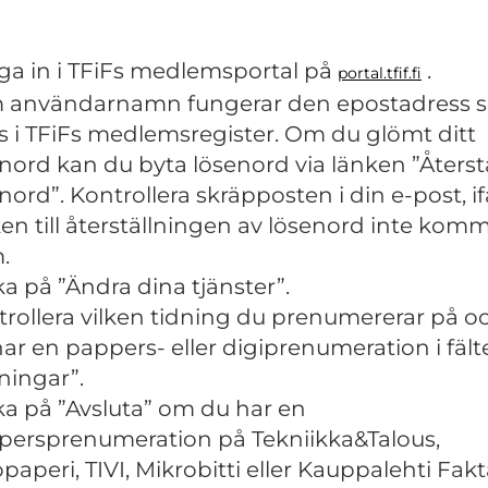
ga in i TFiFs medlemsportal på
.
portal.tfif.fi
 användarnamn fungerar den epostadress 
s i TFiFs medlemsregister. Om du glömt ditt
nord kan du byta lösenord via länken ”Återstä
nord”. Kontrollera skräpposten i din e-post, if
en till återställningen av lösenord inte komm
.
ka på ”Ändra dina tjänster”.
rollera vilken tidning du prenumererar på 
ar en pappers- eller digiprenumeration i fält
ningar”.
ka på ”Avsluta” om du har en
persprenumeration på Tekniikka&Talous,
paperi, TIVI, Mikrobitti eller Kauppalehti Fakt