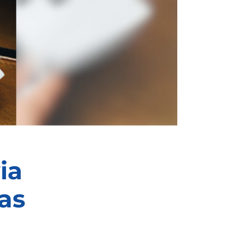
ia
as