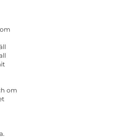
som
ll
all
it
och om
et
a.