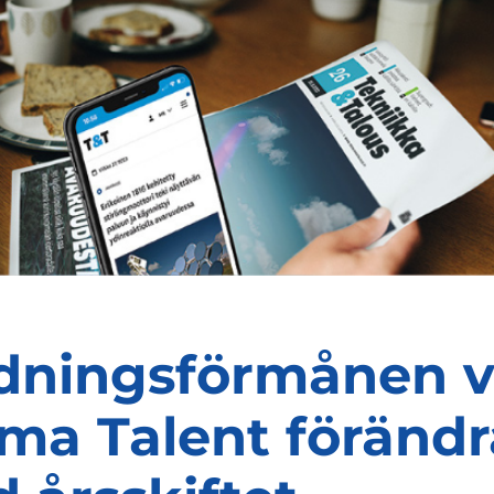
dningsförmånen v
ma Talent förändr