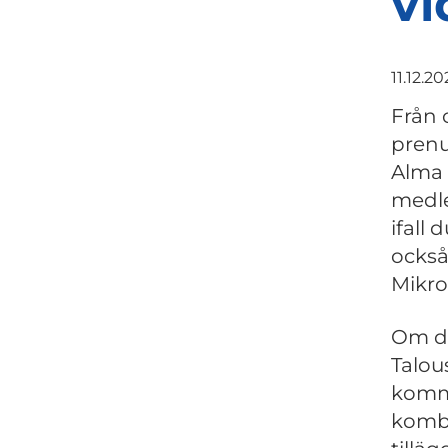
vi
11.12.20
Från 
prenu
Alma 
medle
ifall
också 
Mikrob
Om du
Talou
komme
kombi