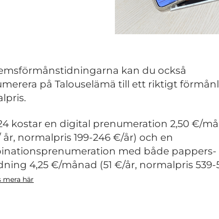
emsförmånstidningarna kan du också
merera på Talouselämä till ett riktigt förmånl
lpris.
24 kostar en digital prenumeration 2,50 €/m
/ år, normalpris 199-246 €/år) och en
inationsprenumeration med både pappers-
idning 4,25 €/månad (51 €/år, normalpris 539-
s mera här