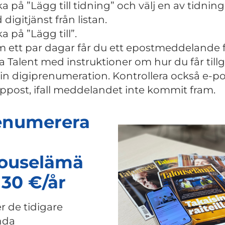
ka på ”Lägg till tidning” och välj en av tidnin
digitjänst från listan.
ka på ”Lägg till”.
 ett par dagar får du ett epostmeddelande 
 Talent med instruktioner om hur du får till
 din digiprenumeration. Kontrollera också e-p
ppost, ifall meddelandet inte kommit fram.
enumerera
louselämä
 30 €/år
r de tidigare
nda