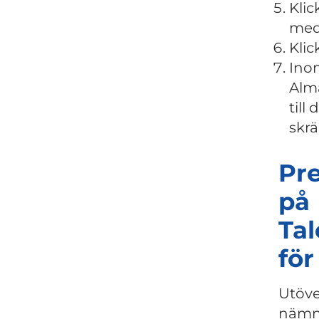
Klic
med 
Klic
Inom
Alma
till
skrä
Pr
på
Ta
för
Utöve
näm