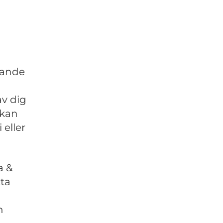
rande
v dig
kan
 eller
a &
kta
n