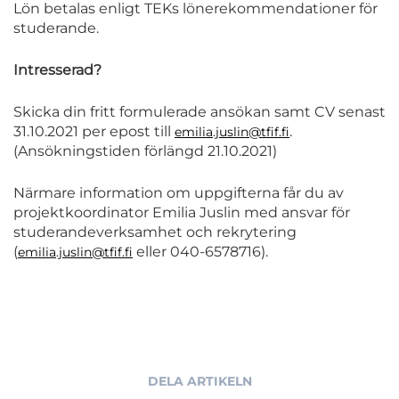
Lön betalas enligt TEKs lönerekommendationer för
studerande.
Intresserad?
Skicka din fritt formulerade ansökan samt CV senast
31.10.2021 per epost till
.
emilia.juslin@tfif.fi
(Ansökningstiden förlängd 21.10.2021)
Närmare information om uppgifterna får du av
projektkoordinator Emilia Juslin med ansvar för
studerandeverksamhet och rekrytering
(
eller 040-6578716).
emilia.juslin@tfif.fi
DELA ARTIKELN