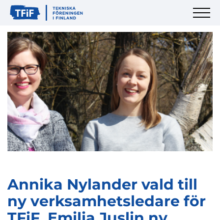
Annika Nylander vald till
ny verksamhetsledare för
TFiF, Emilia Juslin ny