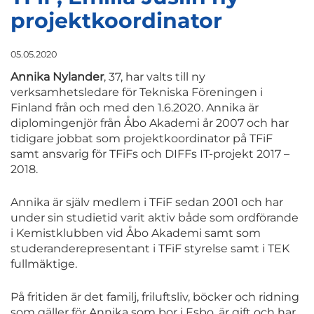
projektkoordinator
05.05.2020
Annika Nylander
, 37, har valts till ny
verksamhetsledare för Tekniska Föreningen i
Finland från och med den 1.6.2020. Annika är
diplomingenjör från Åbo Akademi år 2007 och har
tidigare jobbat som projektkoordinator på TFiF
samt ansvarig för TFiFs och DIFFs IT-projekt 2017 –
2018.
Annika är själv medlem i TFiF sedan 2001 och har
under sin studietid varit aktiv både som ordförande
i Kemistklubben vid Åbo Akademi samt som
studeranderepresentant i TFiF styrelse samt i TEK
fullmäktige.
På fritiden är det familj, friluftsliv, böcker och ridning
som gäller för Annika som bor i Esbo, är gift och har