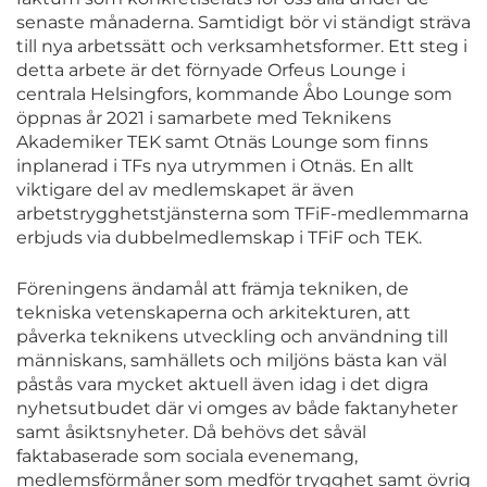
senaste månaderna. Samtidigt bör vi ständigt sträva
till nya arbetssätt och verksamhetsformer. Ett steg i
detta arbete är det förnyade Orfeus Lounge i
centrala Helsingfors, kommande Åbo Lounge som
öppnas år 2021 i samarbete med Teknikens
Akademiker TEK samt Otnäs Lounge som finns
inplanerad i TFs nya utrymmen i Otnäs. En allt
viktigare del av medlemskapet är även
arbetstrygghetstjänsterna som TFiF-medlemmarna
erbjuds via dubbelmedlemskap i TFiF och TEK.
Föreningens ändamål att främja tekniken, de
tekniska vetenskaperna och arkitekturen, att
påverka teknikens utveckling och användning till
människans, samhällets och miljöns bästa kan väl
påstås vara mycket aktuell även idag i det digra
nyhetsutbudet där vi omges av både faktanyheter
samt åsiktsnyheter. Då behövs det såväl
faktabaserade som sociala evenemang,
medlemsförmåner som medför trygghet samt övrig