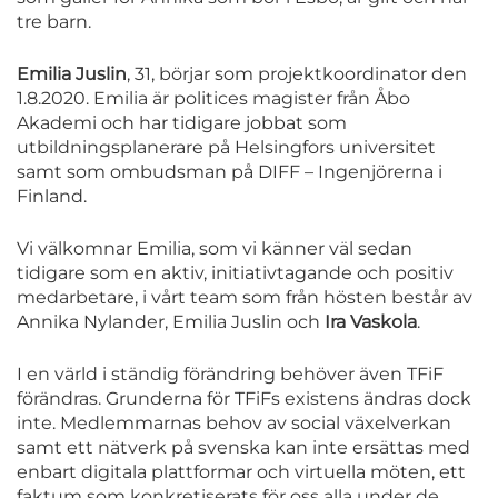
tre barn.
Emilia Juslin
, 31, börjar som projektkoordinator den
1.8.2020. Emilia är politices magister från Åbo
Akademi och har tidigare jobbat som
utbildningsplanerare på Helsingfors universitet
samt som ombudsman på DIFF – Ingenjörerna i
Finland.
Vi välkomnar Emilia, som vi känner väl sedan
tidigare som en aktiv, initiativtagande och positiv
medarbetare, i vårt team som från hösten består av
Annika Nylander, Emilia Juslin och
Ira Vaskola
.
I en värld i ständig förändring behöver även TFiF
förändras. Grunderna för TFiFs existens ändras dock
inte. Medlemmarnas behov av social växelverkan
samt ett nätverk på svenska kan inte ersättas med
enbart digitala plattformar och virtuella möten, ett
faktum som konkretiserats för oss alla under de