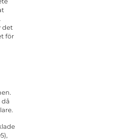
ete
at
.
v det
t för
nen.
 då
are.
klade
5),