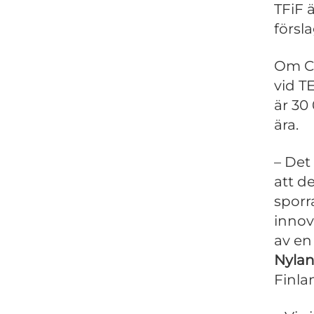
TFiF ä
försl
Om Co
vid T
är 30
ära.
– Det 
att de
sporr
innov
av en
Nyla
Finla