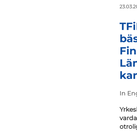
23.03.2
TFi
bäs
Fin
Läm
kan
In En
Yrkes
varda
otroli