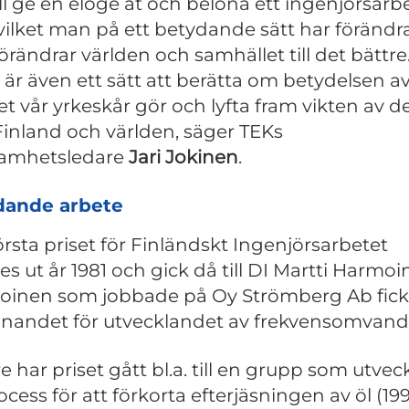
vill ge en eloge åt och belöna ett ingenjörsarb
ilket man på ett betydande sätt har förändr
förändrar världen och samhället till det bättre
t är även ett sätt att berätta om betydelsen a
et vår yrkeskår gör och lyfta fram vikten av de
Finland och världen, säger TEKs
samhetsledare
Jari Jokinen
.
dande arbete
örsta priset för Finländskt Ingenjörsarbetet
es ut år 1981 och gick då till DI Martti Harmoi
inen som jobbade på Oy Strömberg Ab fick
nandet för utvecklandet av frekvensomvandl
e har priset gått bl.a. till en grupp som utvec
cess för att förkorta efterjäsningen av öl (199