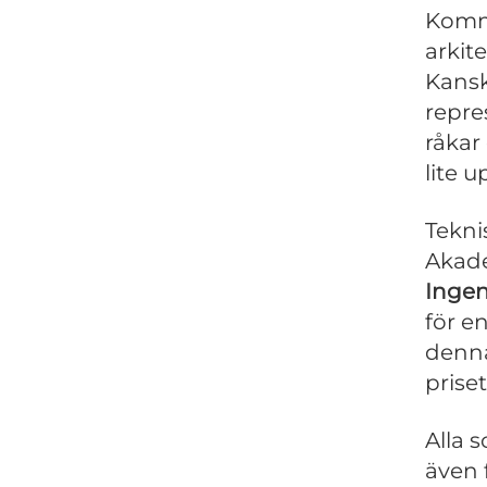
Komme
arkit
Kansk
repre
råkar 
lite 
Tekni
Akade
Ingen
för e
denna
prise
Alla 
även 