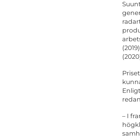
Suunt
gener
radar
produ
arbet
(2019
(2020)
Prise
kunna
Enlig
redan
– I fr
högkl
samhä