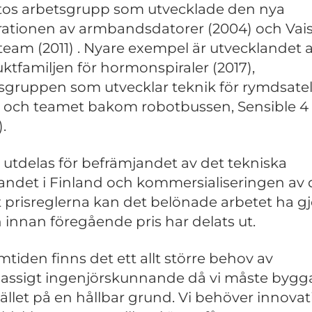
os arbetsgrupp som utvecklade den nya
ationen av armbandsdatorer (2004) och Vais
team (2011) . Nyare exempel är utvecklandet 
ktfamiljen för hormonspiraler (2017),
sgruppen som utvecklar teknik för rymdsatell
) och teamet bakom robotbussen, Sensible 4
.
t utdelas för befrämjandet av det tekniska
ndet i Finland och kommersialiseringen av d
t prisreglerna kan det belönade arbetet ha gj
 innan föregående pris har delats ut.
amtiden finns det ett allt större behov av
assigt ingenjörskunnande då vi måste bygg
llet på en hållbar grund. Vi behöver innovat