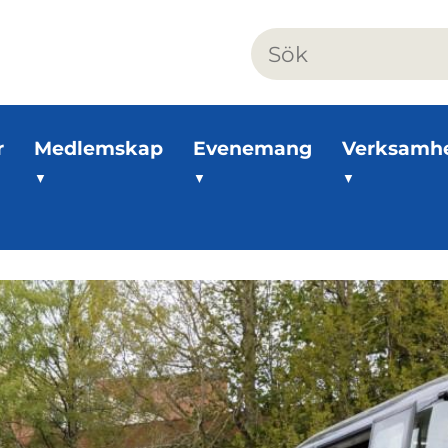
r
Medlemskap
Evenemang
Verksamh