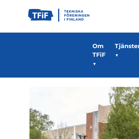
Om
Tjänste
TFiF