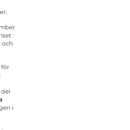
er.
vember
riset
e och
 för
t
 del
a
gen i