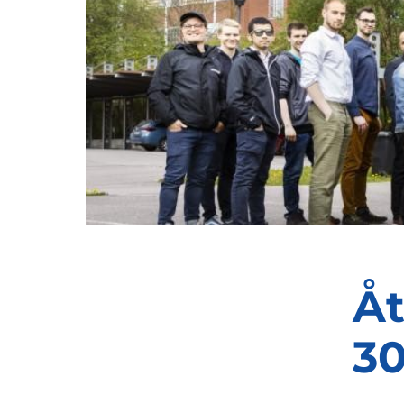
Åt
30