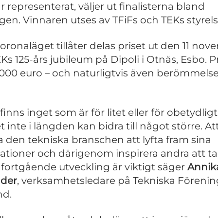
r representerat, väljer ut finalisterna bland
agen. Vinnaren utses av TFiFs och TEKs styrels
ronaläget tillåter delas priset ut den 11 no
EKs 125-års jubileum på Dipoli i Otnäs, Esbo. P
 000 euro – och naturligtvis även berömmels
finns inget som är för litet eller för obetydligt
t inte i längden kan bidra till något större. At
a den tekniska branschen att lyfta fram sina
ationer och därigenom inspirera andra att ta
 fortgående utveckling är viktigt säger
Annik
nder
, verksamhetsledare på Tekniska Förenin
nd.