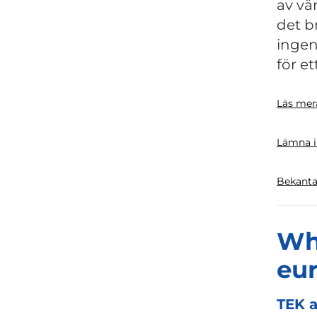
av vä
det b
inge
för e
Läs mer
Lämna in
Bekanta
Wh
eur
TEK a