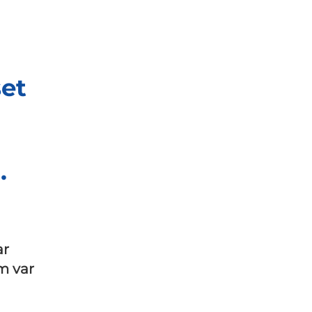
set
.
ar
m var