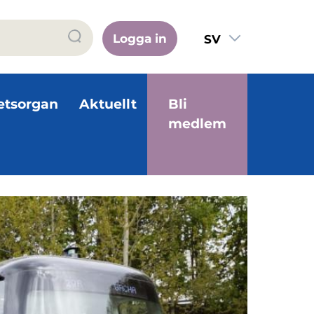
Logga in
SV
FI
EN
etsorgan
Aktuellt
Bli
medlem