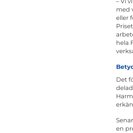
– Vi 
med v
eller 
Prise
arbet
hela 
verk
Bety
Det f
delad
Harmo
erkän
Senar
en pro