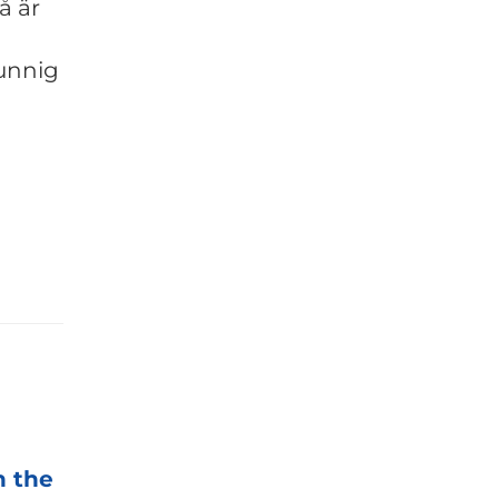
å är
kunnig
h the