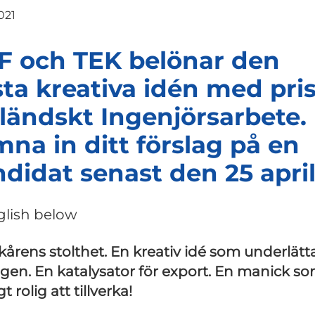
021
F och TEK belönar den
ta kreativa idén med pri
ländskt Ingenjörsarbete.
na in ditt förslag på en
didat senast den 25 april
glish below
kårens stolthet. En kreativ idé som underlätt
gen. En katalysator för export. En manick so
gt rolig att tillverka!