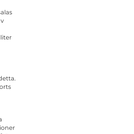
alas
av
iter
etta.
orts
a
ioner