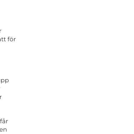
r
tt för
rupp
v
r
får
ven