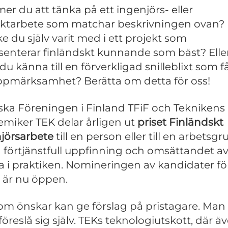
r du att tänka på ett ingenjörs- eller
ektarbete som matchar beskrivningen ovan?
e du själv varit med i ett projekt som
senterar finländskt kunnande som bäst? Elle
du känna till en förverkligad snilleblixt som få
uppmärksamhet? Berätta om detta för oss!
ska Föreningen i Finland TFiF och Teknikens
miker TEK delar årligen ut
priset Finländskt
jörsarbete
till en person eller till en arbetsg
n förtjänstfull uppfinning och omsättandet a
 i praktiken. Nomineringen av kandidater fö
t är nu öppen.
som önskar kan ge förslag på pristagare. Man 
föreslå sig själv. TEKs teknologiutskott, där ä