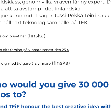
rldsklass, genom vilka vi även får ny export. D
ra att ta avstamp i det finländska
njörskunnandet säger
Jussi-Pekka Teini
, sak
tt hållbart teknologisamhälle på TEK.
(finska)
a om priset här
 ditt förslag på vinnare senast den 25.4
(finska)
 dig med tidigare års vinnare
o would you give 30 000
os to?
nd TFiF honour the best creative idea wit