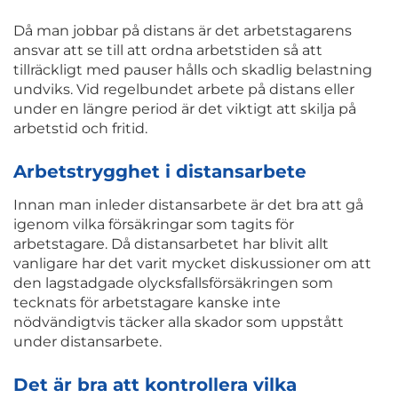
Då man jobbar på distans är det arbetstagarens
ansvar att se till att ordna arbetstiden så att
tillräckligt med pauser hålls och skadlig belastning
undviks. Vid regelbundet arbete på distans eller
under en längre period är det viktigt att skilja på
arbetstid och fritid.
Arbetstrygghet i distansarbete
Innan man inleder distansarbete är det bra att gå
igenom vilka försäkringar som tagits för
arbetstagare. Då distansarbetet har blivit allt
vanligare har det varit mycket diskussioner om att
den lagstadgade olycksfallsförsäkringen som
tecknats för arbetstagare kanske inte
nödvändigtvis täcker alla skador som uppstått
under distansarbete.
Det är bra att kontrollera vilka