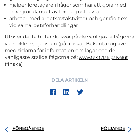
hjälper företagare i frågor som har att göra med
t.ex. grundandet av företag och avtal
arbetar med arbetsavtalstvister och ger råd t.ex.
vid samarbetsförhandlingar
Utöver detta hittar du svar på de vanligaste frågorna
via
-tjänsten (på finska). Bekanta dig även
eLakimies
med sidorna för information om lagar och de
vanligaste ställda frågorna på:
www.tek.fi/lakipalvelut
(finska)
DELA ARTIKELN
FÖREGÅENDE
FÖLJANDE