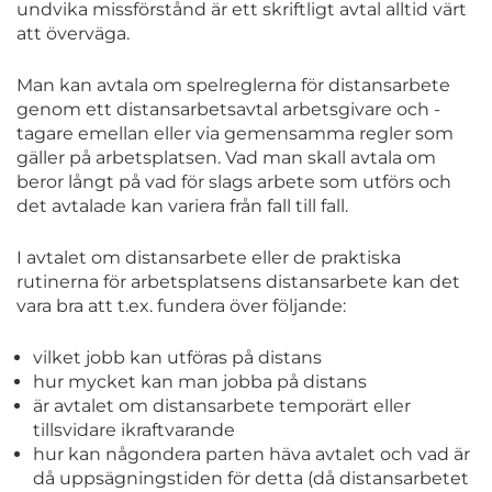
undvika missförstånd är ett skriftligt avtal alltid värt
att överväga.
Man kan avtala om spelreglerna för distansarbete
genom ett distansarbetsavtal arbetsgivare och -
tagare emellan eller via gemensamma regler som
gäller på arbetsplatsen. Vad man skall avtala om
beror långt på vad för slags arbete som utförs och
det avtalade kan variera från fall till fall.
I avtalet om distansarbete eller de praktiska
rutinerna för arbetsplatsens distansarbete kan det
vara bra att t.ex. fundera över följande:
vilket jobb kan utföras på distans
hur mycket kan man jobba på distans
är avtalet om distansarbete temporärt eller
tillsvidare ikraftvarande
hur kan någondera parten häva avtalet och vad är
då uppsägningstiden för detta (då distansarbetet