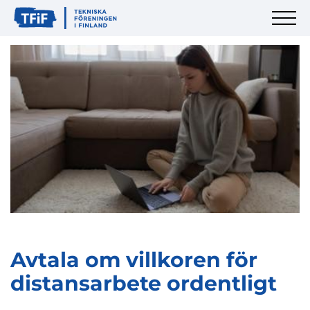
Avtala om villkoren för
distansarbete ordentligt