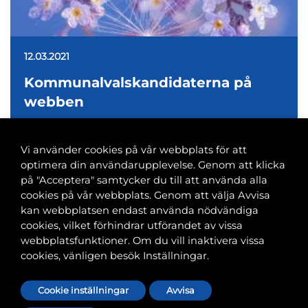
12.03.2021
Kommunalvalskandidaterna på
webben
Vi använder cookies på vår webbplats för att
optimera din användarupplevelse. Genom att klicka
på "Acceptera" samtycker du till att använda alla
cookies på vår webbplats. Genom att välja Avvisa
Banvaktsgatan 2A, 00520 Helsingfors
kan webbplatsen endast använda nödvändiga
040 585 2586
cookies, vilket förhindrar utförandet av vissa
kansli@tfif.fi
webbplatsfunktioner. Om du vill inaktivera vissa
cookies, vänligen besök Inställningar.
Cookie-inställningar
Cookie inställningar
Avvisa