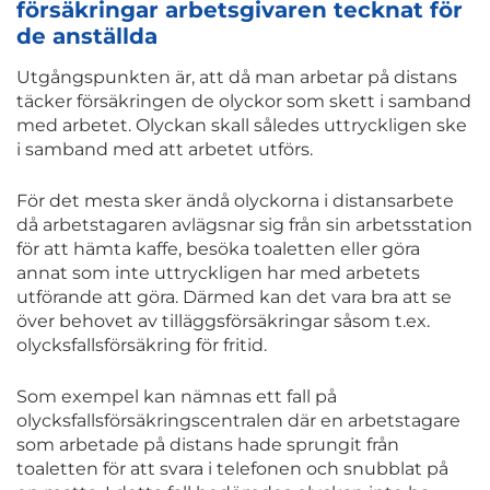
försäkringar arbetsgivaren tecknat för
de anställda
Utgångspunkten är, att då man arbetar på distans
täcker försäkringen de olyckor som skett i samband
med arbetet. Olyckan skall således uttryckligen ske
i samband med att arbetet utförs.
För det mesta sker ändå olyckorna i distansarbete
då arbetstagaren avlägsnar sig från sin arbetsstation
för att hämta kaffe, besöka toaletten eller göra
annat som inte uttryckligen har med arbetets
utförande att göra. Därmed kan det vara bra att se
över behovet av tilläggsförsäkringar såsom t.ex.
olycksfallsförsäkring för fritid.
Som exempel kan nämnas ett fall på
olycksfallsförsäkringscentralen där en arbetstagare
som arbetade på distans hade sprungit från
toaletten för att svara i telefonen och snubblat på