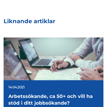
Liknande artiklar
14.04.2021
Arbetssökande, ca 50+ och vill ha
stöd i ditt jobbsökande?