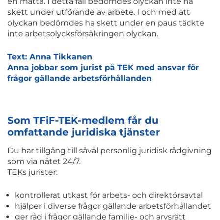
en matta. I detta fall bedömdes olyckan inte ha
skett under utförande av arbete. I och med att
olyckan bedömdes ha skett under en paus täckte
inte arbetsolycksförsäkringen olyckan.
Text:
Anna Tikkanen
Anna jobbar som jurist på TEK med ansvar för
frågor gällande arbetsförhållanden
Som TFiF-TEK-medlem får du
omfattande juridiska tjänster
Du har tillgång till såväl personlig juridisk rådgivning
som via nätet 24/7.
TEKs jurister:
kontrollerat utkast för arbets- och direktörsavtal
hjälper i diverse frågor gällande arbetsförhållandet
ger råd i frågor gällande familje- och arvsrätt