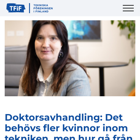
Doktorsavhandling: Det
behövs fler kvinnor inom
tekniken, men hur gå från