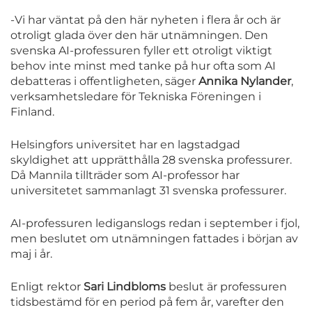
-Vi har väntat på den här nyheten i flera år och är
otroligt glada över den här utnämningen. Den
svenska AI-professuren fyller ett otroligt viktigt
behov inte minst med tanke på hur ofta som AI
debatteras i offentligheten, säger
Annika Nylander
,
verksamhetsledare för Tekniska Föreningen i
Finland.
Helsingfors universitet har en lagstadgad
skyldighet att upprätthålla 28 svenska professurer.
Då Mannila tillträder som AI-professor har
universitetet sammanlagt 31 svenska professurer.
AI-professuren lediganslogs redan i september i fjol,
men beslutet om utnämningen fattades i början av
maj i år.
Enligt rektor
Sari Lindbloms
beslut är professuren
tidsbestämd för en period på fem år, varefter den