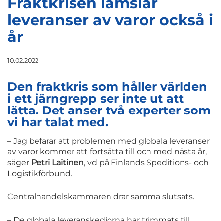
Fraktkrisen lamslår
leveranser av varor också i
år
10.02.2022
Den fraktkris som håller världen
i ett järngrepp ser inte ut att
lätta. Det anser två experter som
vi har talat med.
– Jag befarar att problemen med globala leveranser
av varor kommer att fortsätta till och med nästa år,
säger
Petri Laitinen
, vd på Finlands Speditions- och
Logistikförbund.
Centralhandelskammaren drar samma slutsats.
– De globala leveranskedjorna har trimmats till