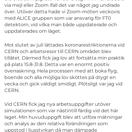
via mejl eller Zoom ifall det var något jag undrade
över. Utöver detta hade vi Zoom-möten veckovis
med ALICE gruppen som var ansvarig för FT0
detektorn, vid vilka man både uppdaterade och
uppdaterades om läget.
Mot slutet av juli lättades koronarestriktionerna vid
CERN och arbetsresor till CERN området blev
tillåtet. Därmed fick jag lov att fortsätta min praktik
på plats 15.8-31.8. Detta var en enormt positiv
överraskning. Hela processen med att boka flyg,
boende och alla möjliga lov sköttes på drygt en
vecka och gick väldigt smidigt. Plötsligt var jag vid
CERN.
Vid CERN fick jag nya arbetsuppgifter utöver
simulationen som var nästintill färdig vid det här
laget. Min huvuduppgift blev att utföra mätningar
och analys av den relativa förändringen som
uppstod i ljusstyrkan då man dämpade