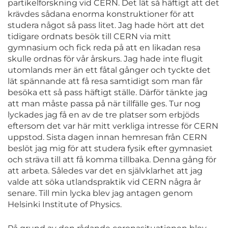
partikelforskning vid CERN. Det lät så häftigt att det
krävdes sådana enorma konstruktioner för att
studera något så pass litet. Jag hade hört att det
tidigare ordnats besök till CERN via mitt
gymnasium och fick reda på att en likadan resa
skulle ordnas för vår årskurs. Jag hade inte flugit
utomlands mer än ett fåtal gånger och tyckte det
lät spännande att få resa samtidigt som man får
besöka ett så pass häftigt ställe. Därför tänkte jag
att man måste passa på när tillfälle ges. Tur nog
lyckades jag få en av de tre platser som erbjöds
eftersom det var här mitt verkliga intresse för CERN
uppstod. Sista dagen innan hemresan från CERN
beslöt jag mig för att studera fysik efter gymnasiet
och sträva till att få komma tillbaka. Denna gång för
att arbeta. Således var det en självklarhet att jag
valde att söka utlandspraktik vid CERN några år
senare. Till min lycka blev jag antagen genom
Helsinki Institute of Physics.