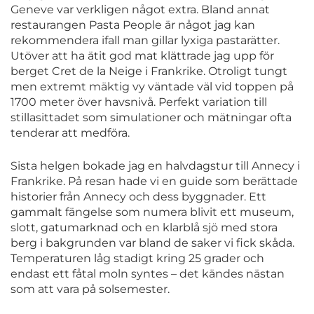
Geneve var verkligen något extra. Bland annat
restaurangen Pasta People är något jag kan
rekommendera ifall man gillar lyxiga pastarätter.
Utöver att ha ätit god mat klättrade jag upp för
berget Cret de la Neige i Frankrike. Otroligt tungt
men extremt mäktig vy väntade väl vid toppen på
1700 meter över havsnivå. Perfekt variation till
stillasittadet som simulationer och mätningar ofta
tenderar att medföra.
Sista helgen bokade jag en halvdagstur till Annecy i
Frankrike. På resan hade vi en guide som berättade
historier från Annecy och dess byggnader. Ett
gammalt fängelse som numera blivit ett museum,
slott, gatumarknad och en klarblå sjö med stora
berg i bakgrunden var bland de saker vi fick skåda.
Temperaturen låg stadigt kring 25 grader och
endast ett fåtal moln syntes – det kändes nästan
som att vara på solsemester.