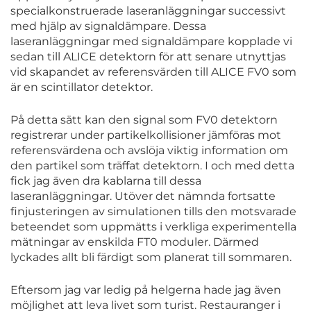
specialkonstruerade laseranläggningar successivt
med hjälp av signaldämpare. Dessa
laseranläggningar med signaldämpare kopplade vi
sedan till ALICE detektorn för att senare utnyttjas
vid skapandet av referensvärden till ALICE FV0 som
är en scintillator detektor.
På detta sätt kan den signal som FV0 detektorn
registrerar under partikelkollisioner jämföras mot
referensvärdena och avslöja viktig information om
den partikel som träffat detektorn. I och med detta
fick jag även dra kablarna till dessa
laseranläggningar. Utöver det nämnda fortsatte
finjusteringen av simulationen tills den motsvarade
beteendet som uppmätts i verkliga experimentella
mätningar av enskilda FT0 moduler. Därmed
lyckades allt bli färdigt som planerat till sommaren.
Eftersom jag var ledig på helgerna hade jag även
möjlighet att leva livet som turist. Restauranger i