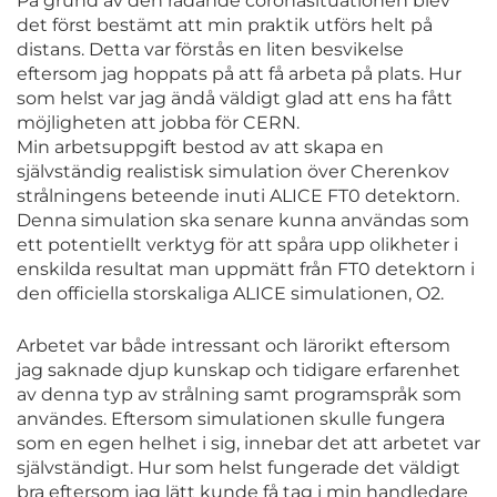
På grund av den rådande coronasituationen blev
det först bestämt att min praktik utförs helt på
distans. Detta var förstås en liten besvikelse
eftersom jag hoppats på att få arbeta på plats. Hur
som helst var jag ändå väldigt glad att ens ha fått
möjligheten att jobba för CERN.
Min arbetsuppgift bestod av att skapa en
självständig realistisk simulation över Cherenkov
strålningens beteende inuti ALICE FT0 detektorn.
Denna simulation ska senare kunna användas som
ett potentiellt verktyg för att spåra upp olikheter i
enskilda resultat man uppmätt från FT0 detektorn i
den officiella storskaliga ALICE simulationen, O2.
Arbetet var både intressant och lärorikt eftersom
jag saknade djup kunskap och tidigare erfarenhet
av denna typ av strålning samt programspråk som
användes. Eftersom simulationen skulle fungera
som en egen helhet i sig, innebar det att arbetet var
självständigt. Hur som helst fungerade det väldigt
bra eftersom jag lätt kunde få tag i min handledare