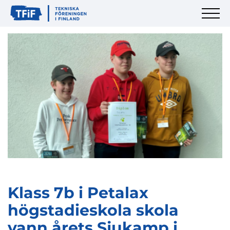
Klass 7b i Petalax
högstadieskola skola
vann årets Sjukamp i