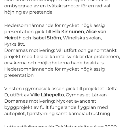
ombyggnad av en tvåtaktsmotor för en radikal
höjning av prestanda
Hedersomnämnande för mycket högklassig
presentation gick till
Ella Kinnunen
,
Alice von
Heiroth
och
Isabel Ström
, Winellska skolan,
Kyrkslätt.
Domarnas motivering: Väl utfört och genomtänkt
projekt med flera olika infallsvinklar där problemen,
orsakerna och möjligheterna hade beaktats.
Hedersomnämnande för mycket högklassig
presentation
Vinsten i gymnasieklassen gick till projektet Delta
D, utfört av
Ville Lähepelto
, Gymnasiet Lärkan
Domarnas motivering: Mycket avancerat
byggprojekt av fullt fungerande flygplan med
autopilot, fjärrstyrning samt kamerautrustning
I uttagstävlingarna för TekNatur deltog över 2000