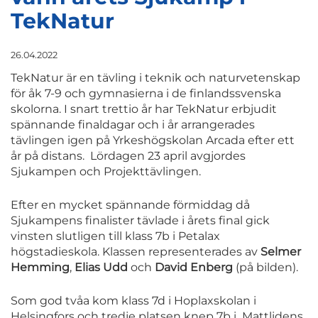
TekNatur
26.04.2022
TekNatur är en tävling i teknik och naturvetenskap
för åk 7-9 och gymnasierna i de finlandssvenska
skolorna. I snart trettio år har TekNatur erbjudit
spännande finaldagar och i år arrangerades
tävlingen igen på Yrkeshögskolan Arcada efter ett
år på distans. Lördagen 23 april avgjordes
Sjukampen och Projekttävlingen.
Efter en mycket spännande förmiddag då
Sjukampens finalister tävlade i årets final gick
vinsten slutligen till klass 7b i Petalax
högstadieskola. Klassen representerades av
Selmer
Hemming
,
Elias Udd
och
David Enberg
(på bilden).
Som god tvåa kom klass 7d i Hoplaxskolan i
Helsingfors och tredje platsen knep 7b i Mattlidens