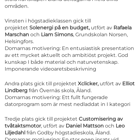
områden.
Vinsten i högstadieklassen gick till
projektet
Solenergi på en budget,
utfört av
Rafaela
Marschan
och
Liam Simons
, Grundskolan Norsen,
Helsingfors.
Domarnas motivering: En entusiastisk presentation
av ett mycket aktuellt och ambitiöst projekt. God
kunskap I både material och naturvetenskap.
Imponerande videoaretsbeskrivning
Andra plats gick till projektet
Xclicker,
utfört av
Elliot
Lindberg
från Övernäs skola, Åland.
Domarnas motivering: Ett fullt fungerade
datorprogram som är mest nedladdat in I kategori
Tredje plats gick till projektet
Customisering av
tvåtaktsmotor
, utfört av
D
aniel Mattson
och
Leo
Liljedahl
från Godby högstadieskola, Åland.
Domarnas motivering: En stor egen insats vid