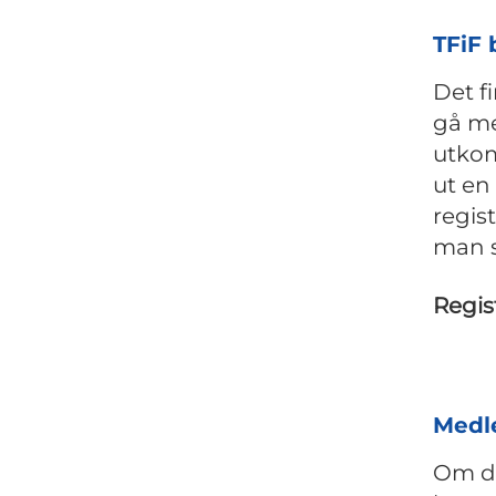
TFiF 
Det f
gå me
utkom
ut en
regist
man s
Regis
Medle
Om du