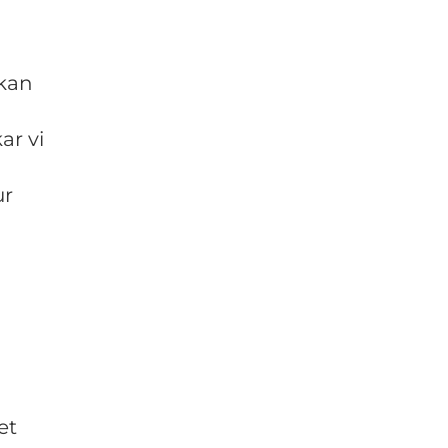
 kan
ar vi
ur
et