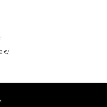
n
t
2 €/
a