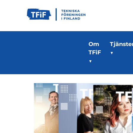
Om
Tjänste
TFiF