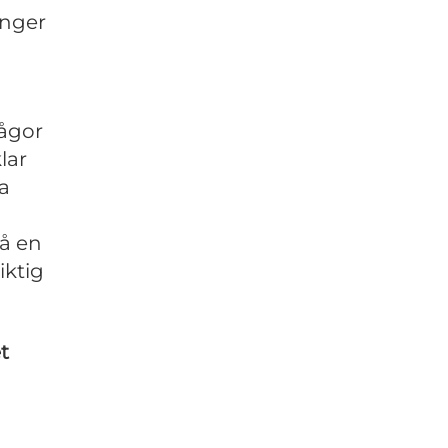
ånger
rågor
lar
a
så en
iktig
t