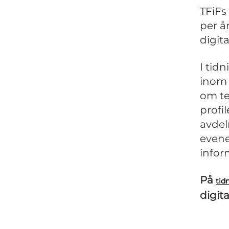
TFiFs
per å
digita
I tid
inom 
om te
profi
avdel
evene
infor
På
tidn
digita