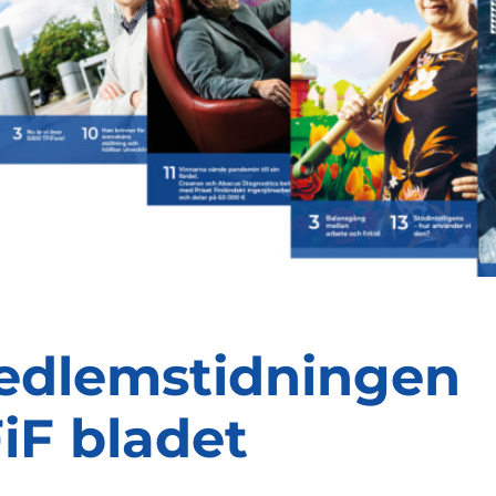
edlemstidningen
iF bladet