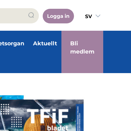
Logga in
SV
FI
EN
etsorgan
Aktuellt
Bli
medlem