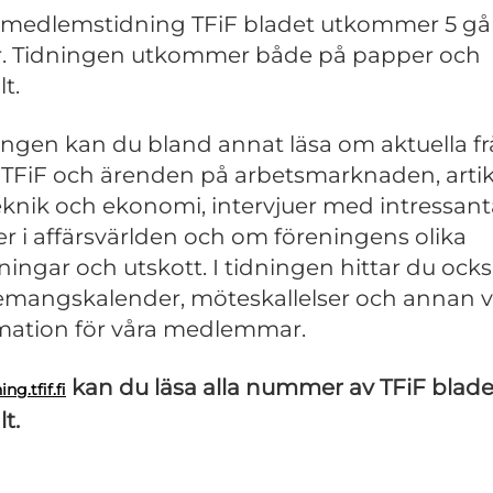
 medlemstidning TFiF bladet utkommer 5 g
r. Tidningen utkommer både på papper och
lt.
ningen kan du bland annat läsa om aktuella f
TFiF och ärenden på arbetsmarknaden, artik
knik och ekonomi, intervjuer med intressant
ler i affärsvärlden och om föreningens olika
ningar och utskott. I tidningen hittar du ock
mangskalender, möteskallelser och annan v
mation för våra medlemmar.
kan du läsa alla nummer av TFiF blade
ing.tfif.fi
lt.