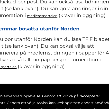
ickad per post. Du kan också läsa tidninge
alt (se länk ovan). Du kan göra ändringar i din
meration i
(kräver inloggning).
medlemsportalen
emmar bosatta utanför Norden
 bor utanför Norden kan du läsa TFiF blade
lt (se länk ovan). Du kan också välja att
merera på medlemstidningen i papper för 4
ktivera i så fall din pappersprenumeration i
(kräver inloggning).
sportalen
din användarupplevelse. Genom att klicka på "Acceptera"
plats. Genom att välja Avvisa kan webbplatsen endast använd