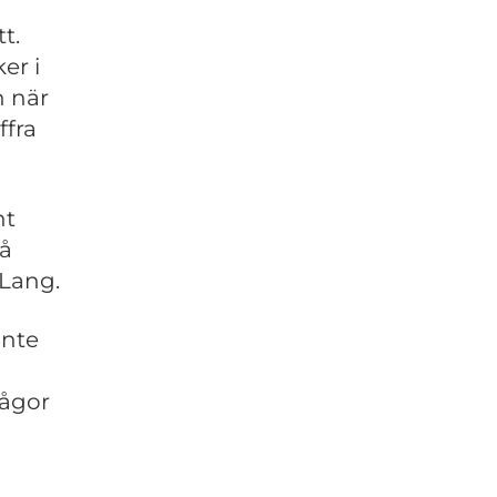
t.
er i
n när
ffra
nt
så
 Lang.
inte
rågor