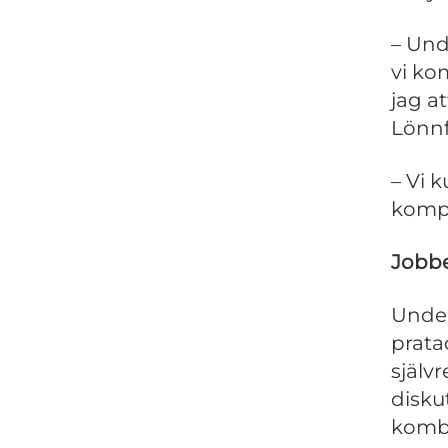
– Und
vi ko
jag at
Lönnf
– Vi 
kompl
Jobbet
Under
prata
själv
disku
kombi