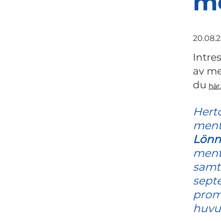
m
20.08.
Intre
av me
du
här
Hert
ment
Lönn
mento
samta
septe
prome
huvu