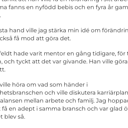
 fanns en nyfödd bebis och en fyra år ga
.
örsta hand ville jag stärka min idé om förändri
ckså få mod att göra det.
eldt hade varit mentor en gång tidigare, för 
, och tyckt att det var givande. Han ville göra
t.
 ville höra om vad som händer i
ghetsbranschen och ville diskutera karriärpla
alansen mellan arbete och familj. Jag hopp
t få en adept i samma bransch och var glad ö
t blev så.