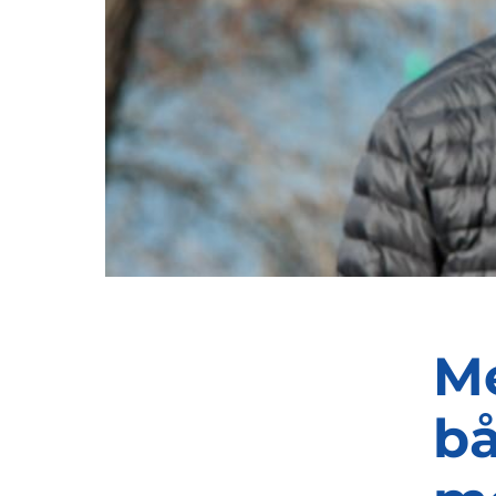
Me
bå