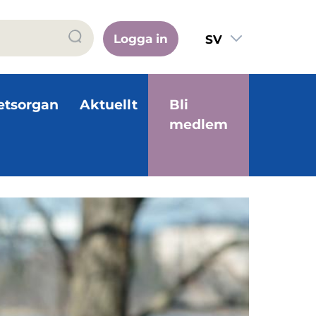
Logga in
SV
FI
EN
etsorgan
Aktuellt
Bli
medlem