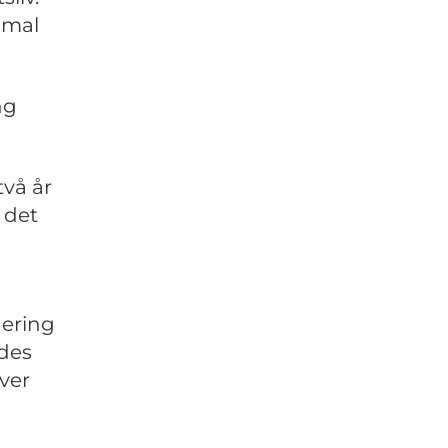
mmal
ng
två år
 det
nering
ades
ver