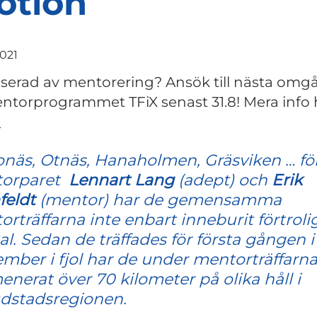
otion
2021
sserad av mentorering? Ansök till nästa omg
ntorprogrammet TFiX senast 31.8!
Mera info 
.
onäs, Otnäs, Hanaholmen, Gräsviken … fö
orparet
Lennart Lang
(adept) och
Erik
feldt
(mentor) har de gemensamma
rträffarna inte enbart inneburit förtroli
l. Sedan de träffades för första gången i
mber i fjol har de under mentorträffarn
nerat över 70 kilometer på olika håll i
dstadsregionen.