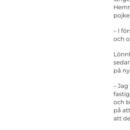
Hemma
pojke
– I f
och o
Lönnf
sedan
på nyt
– Jag
fasti
och b
på at
att de