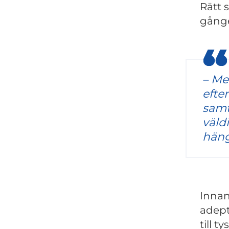
Rätt 
gånge
– Me
efte
samt
väld
häng
Innan
adept
till t