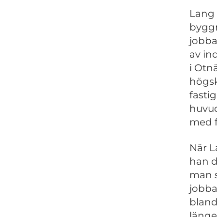
Lang 
byggn
jobba
av in
i Otn
högsk
fasti
huvud
med f
När L
han d
man s
jobba
bland
länge 