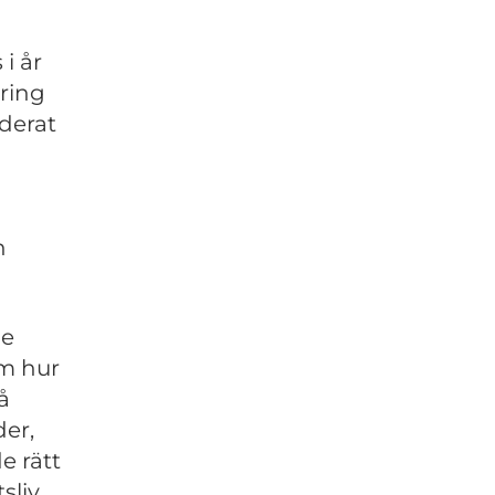
i år
ring
uderat
n
de
om hur
å
er,
e rätt
sliv.