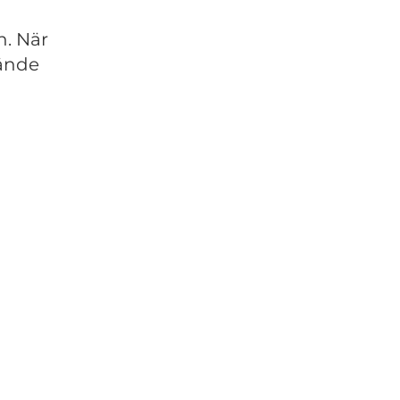
n. När
kände