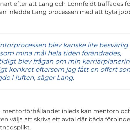
snart efter att Lang och Lönnfeldt träffades f
n inledde Lang processen med att byta job
ntorprocessen blev kanske lite besvärlig
rsom mina mål hela tiden förändrades,
idigt blev frågan om min karriärplaneri
igt konkret eftersom jag fått en offert so
de i luften, säger Lang.
 mentorförhållandet inleds kan mentorn oc
en välja att skriva ett avtal där båda förbinde
ystnadsplikt.