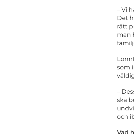
– Vi 
Det h
rätt 
man h
familj
Lönnf
som i
väldi
– Des
ska b
undvi
och i
Vad h