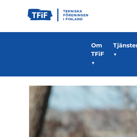
Om
Tjänste
TFiF