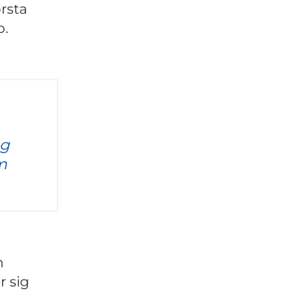
örsta
b.
ng
m
h
r sig