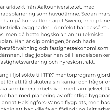
är arkitekt från Aaltouniversitetet, med
adsplanering som huvudämne. Sedan mars 
r han på konsultföretaget Sweco, med plane
dustriella byggnader. Lönnfeldt har också st
äs, men då hette högskolan ännu Tekniska
olan. Han är diplomingenjör och hade
ghetsförvaltning och fastighetsekonomi som
ämnen. I dag jobbar han på Handelsbanke
astighetsvärdering och hyreskontrakt.
ang i fjol sökte till TFiX’ mentorprogram gjor
et för att få diskutera sin karriär och frågor 
ka kombinera arbetslivet med familjelivet. D
de han med planering av offentliga byggnad
 annat Helsingfors-Vanda flygplats, men had
tänkt att han ville få en förändring i sitt arbet