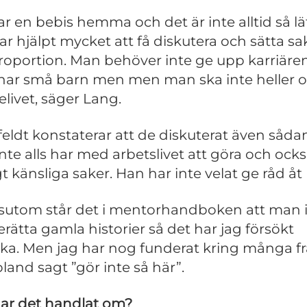
har en bebis hemma och det är inte alltid så lät
ar hjälpt mycket att få diskutera och sätta sak
proportion. Man behöver inte ge upp karriäre
ar små barn men men man ska inte heller o
elivet, säger Lang.
eldt konstaterar att de diskuterat även såda
nte alls har med arbetslivet att göra och ock
gt känsliga saker. Han har inte velat ge råd åt
sutom står det i mentorhandboken att man 
erätta gamla historier så det har jag försökt
ka. Men jag har nog funderat kring många f
bland sagt ”gör inte så här”.
ar det handlat om?