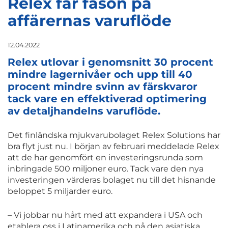
Relex får fason på
affärernas varuflöde
12.04.2022
Relex utlovar i genomsnitt 30 procent
mindre lagernivåer och upp till 40
procent mindre svinn av färskvaror
tack vare en effektiverad optimering
av detaljhandelns varuflöde.
Det finländska mjukvarubolaget Relex Solutions har
bra flyt just nu. I början av februari meddelade Relex
att de har genomfört en investeringsrunda som
inbringade 500 miljoner euro. Tack vare den nya
investeringen värderas bolaget nu till det hisnande
beloppet 5 miljarder euro.
– Vi jobbar nu hårt med att expandera i USA och
etablera oss i Latinamerika och på den asiatiska