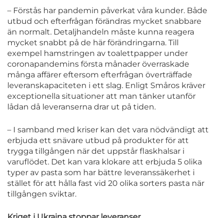
– Förstås har pandemin påverkat våra kunder. Både
utbud och efterfrågan förändras mycket snabbare
än normalt. Detaljhandeln måste kunna reagera
mycket snabbt på de här förändringarna. Till
exempel hamstringen av toalettpapper under
coronapandemins första månader överraskade
många affärer eftersom efterfrågan överträffade
leveranskapaciteten i ett slag. Enligt Småros kräver
exceptionella situationer att man tänker utanför
lådan då leveranserna drar ut på tiden.
– I samband med kriser kan det vara nödvändigt att
erbjuda ett snävare utbud på produkter för att
trygga tillgången när det uppstår flaskhalsar i
varuflödet. Det kan vara klokare att erbjuda 5 olika
typer av pasta som har bättre leveranssäkerhet i
stället för att hålla fast vid 20 olika sorters pasta när
tillgången sviktar.
Kriget i Ukraina stoppar leveranser