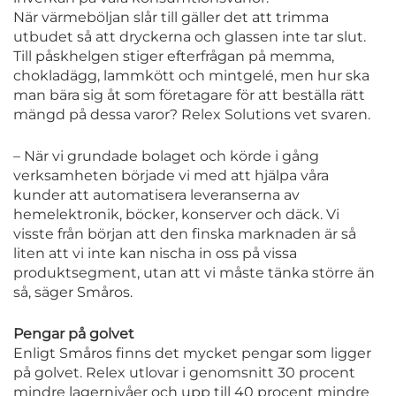
När värmeböljan slår till gäller det att trimma
utbudet så att dryckerna och glassen inte tar slut.
Till påskhelgen stiger efterfrågan på memma,
chokladägg, lammkött och mintgelé, men hur ska
man bära sig åt som företagare för att beställa rätt
mängd på dessa varor? Relex Solutions vet svaren.
– När vi grundade bolaget och körde i gång
verksamheten började vi med att hjälpa våra
kunder att automatisera leveranserna av
hemelektronik, böcker, konserver och däck. Vi
visste från början att den finska marknaden är så
liten att vi inte kan nischa in oss på vissa
produktsegment, utan att vi måste tänka större än
så, säger Småros.
Pengar på golvet
Enligt Småros finns det mycket pengar som ligger
på golvet. Relex utlovar i genomsnitt 30 procent
mindre lagernivåer och upp till 40 procent mindre