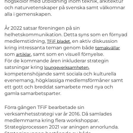
högskolor med utbildning inom teknik, arkitektur
och naturvetenskaper på svenska samt välkomnar
alla i gemenskapen.
År 2022 satsar föreningen på sin
helhetskommunikation. Detta syns som en förnyad
medlemstidning,
, en aktiv diskussion
TFiF bladet
kring intressanta teman genom både
temakvällar
som
, samt som en visuell förnyelse.
artiklar
För de kommande åren inkluderar strategin
satsningar kring
,
loungeverksamheten
kompetenshöjande samt sociala och kulturella
evenemang, högklassiga medlemsförmåner samt
ett gott och breddat samarbete med nya och
gamla samarbetsparter.
Förra gången TFiF bearbetade sin
verksamhetsstrategi var år 2016. Då samlades
medlemmarna kring flera workshoppar.
Strategiprocessen 2021 var aningen annorlunda.