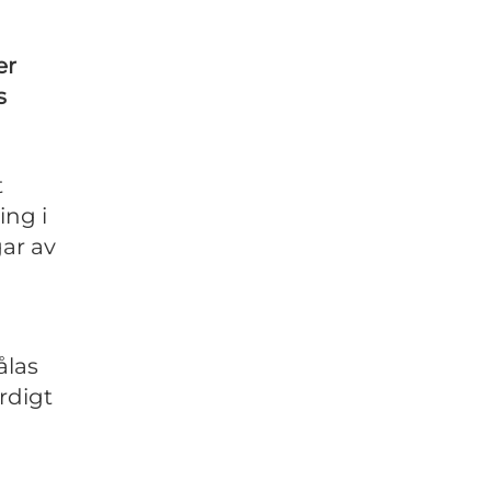
er
s
t
ing i
gar av
ålas
rdigt