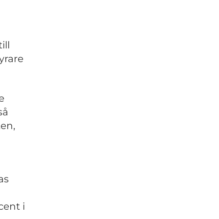
ill
dyrare
e
så
ten,
as
cent i