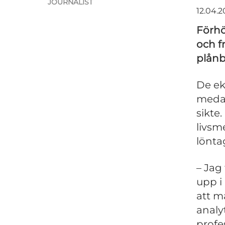
JOURNALIST
12.04.2
Förhö
och f
plånb
De ek
medan
sikte
livsm
lönta
– Jag
upp i
att m
analy
profe