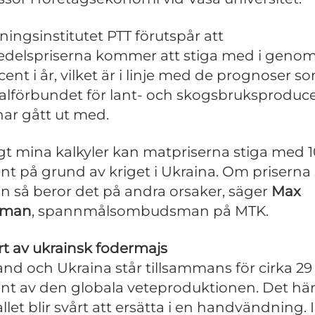
ningsinstitutet PTT förutspår att
edelspriserna kommer att stiga med i genom
cent i år, vilket är i linje med de prognoser s
alförbundet för lant- och skogsbruksproduc
ar gått ut med.
igt mina kalkyler kan matpriserna stiga med 1
nt på grund av kriget i Ukraina. Om priserna 
n så beror det på andra orsaker, säger
Max
lman
, spannmålsombudsman på MTK.
t av ukrainsk fodermajs
and och Ukraina står tillsammans för cirka 29
nt av den globala veteproduktionen. Det hä
llet blir svårt att ersätta i en handvändning. I