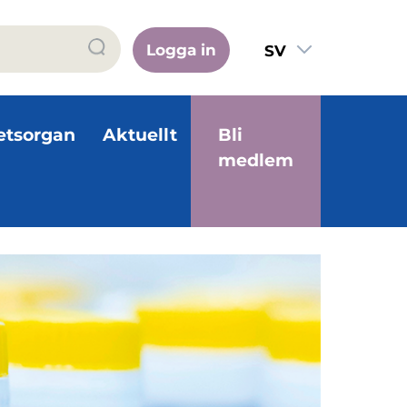
Logga in
SV
FI
EN
etsorgan
Aktuellt
Bli
medlem