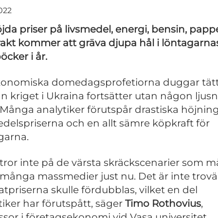
022
jda priser på livsmedel, energi, bensin, papp
rakt kommer att gräva djupa hål i löntagarna
öcker i år.
onomiska domedagsprofetiorna duggar tät
 kriget i Ukraina fortsätter utan någon ljusn
. Många analytiker förutspår drastiska höjnin
edelspriserna och en allt sämre köpkraft för
garna.
 tror inte på de värsta skräckscenarier som m
 många massmedier just nu. Det är inte trovä
atpriserna skulle fördubblas, vilket en del
tiker har förutspått, säger
Timo Rothovius
,
ssor i företagsekonomi vid Vasa universitet.