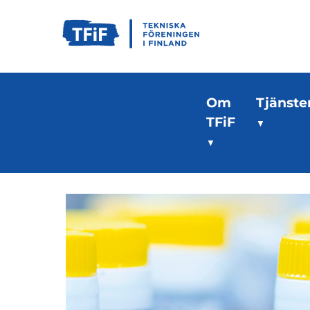
Om
Tjänste
TFiF