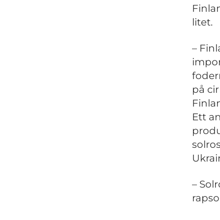
Finla
litet.
– Fin
impor
foder
på ci
Finla
Ett a
produ
solro
Ukrai
– Sol
rapso