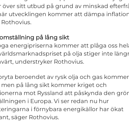
r över sitt utbud på grund av minskad efterfr
är utvecklingen kommer att dämpa inflatio
 Rothovius.
omställning på lång sikt
ga energipriserna kommer att plåga oss hela
ärldsmarknadspriset på olja stiger inte läng
ärt, understryker Rothovius.
 bryta beroendet av rysk olja och gas kommer
d, men på lång sikt kommer kriget och
ionerna mot Ryssland att påskynda den grö
llningen i Europa. Vi ser redan nu hur
teringarna i förnybara energikällor har ökat
nt, säger Rothovius.