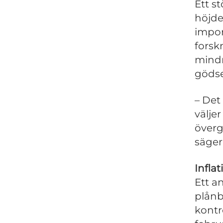
Ett s
höjde
impor
forskn
mindre
gödse
– Det
väljer
överg
säger
Infla
Ett a
plånb
kontr