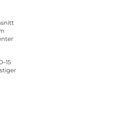
snitt
om
enter
0–15
stiger
r