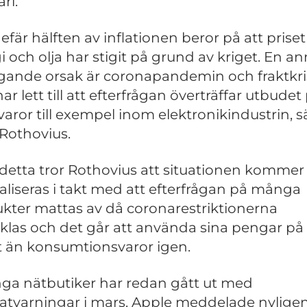
ri.
efär hälften av inflationen beror på att priset
i och olja har stigit på grund av kriget. En a
gande orsak är coronapandemin och fraktkr
r lett till att efterfrågan överträffar utbudet
 varor till exempel inom elektronikindustrin, 
Rothovius.
 detta tror Rothovius att situationen kommer 
liseras i takt med att efterfrågan på många
kter mattas av då coronarestriktionerna
klas och det går att använda sina pengar på
 än konsumtionsvaror igen.
ga nätbutiker har redan gått ut med
tatvarningar i mars. Apple meddelade nyligen