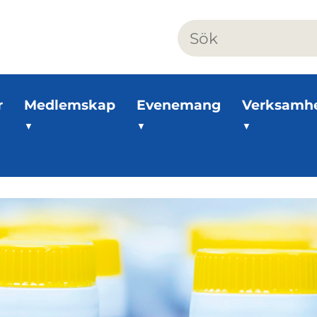
r
Medlemskap
Evenemang
Verksamh