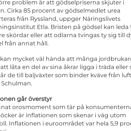
törre problem är att gödselpriserna skjuter i
n. Cirka 85 procent av gödselmedlet urea
teras från Ryssland, uppger Näringslivets
ingsinstitut Etla. Bristen på gödsel kan leda t
 skördar eller att odlarna tvingas ty sig till 
l från annat håll.
 kan mycket väl hända att många jordbrukar
 att låta en del av sina åkrar ligga i träda eller 
år de till baljväxter som binder kväve från luf
 Schulman.
tionen går överstyr
nnat orosmoment som tär på konsumentern
öcker är inflationen som skenar i väg utom
oll. Inflationen i euroområdet var hela 5,9 pro