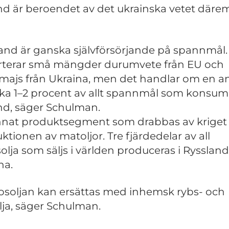
nd är beroendet av det ukrainska vetet däre
land är ganska självförsörjande på spannmål.
terar små mängder durumvete från EU och
majs från Ukraina, men det handlar om en a
rka 1–2 procent av allt spannmål som konsume
nd, säger Schulman.
nnat produktsegment som drabbas av kriget 
ktionen av matoljor. Tre fjärdedelar av all
solja som säljs i världen produceras i Rysslan
na.
rosoljan kan ersättas med inhemsk rybs- och
lja, säger Schulman.