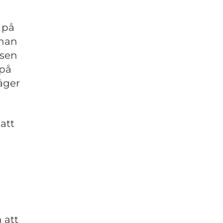
 på
nnan
isen
 på
säger
att
 att