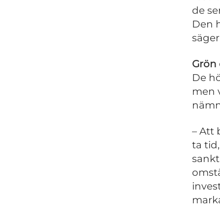
de se
Den h
säger
Grön 
De hö
men v
nämnv
– Att
ta ti
sankt
omstä
inves
marka