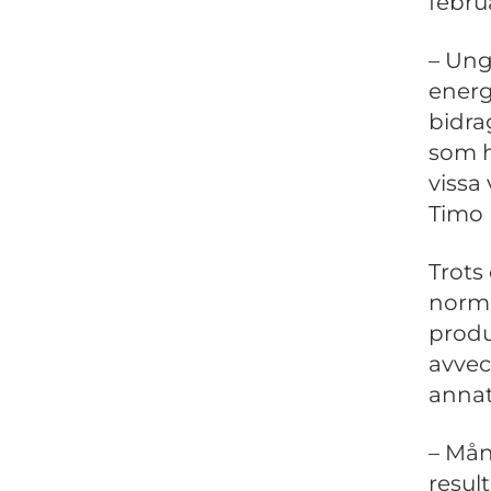
februa
– Ung
energ
bidra
som ha
vissa
Timo 
Trots
norma
produ
avvec
annat
– Mån
resul