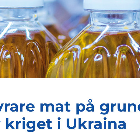
rare mat på grun
 kriget i Ukraina