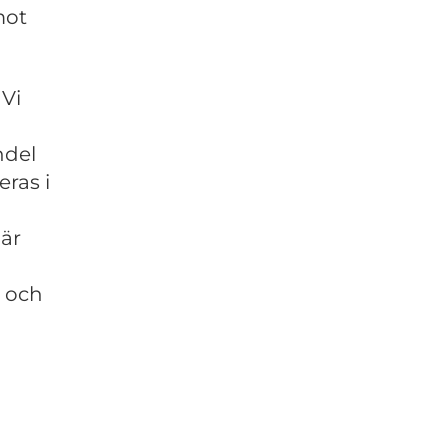
mot
 Vi
ndel
ras i
är
d och