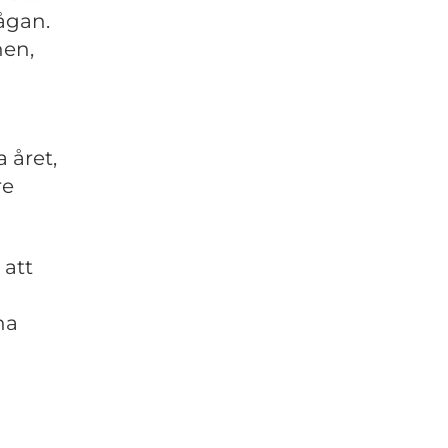
ågan.
nen,
 året,
re
 att
na