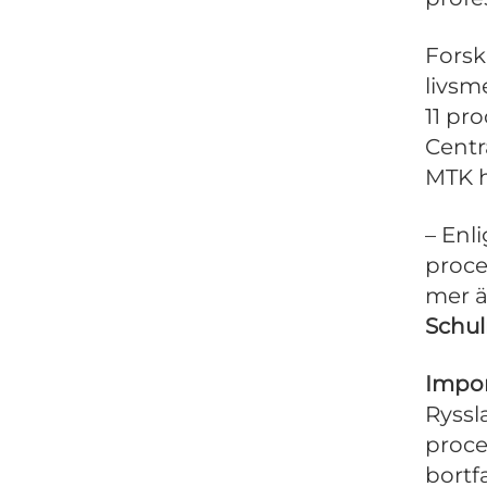
Forsk
livsm
11 pro
Centr
MTK h
– Enl
proce
mer ä
Schu
Impor
Ryssl
proce
bortfa