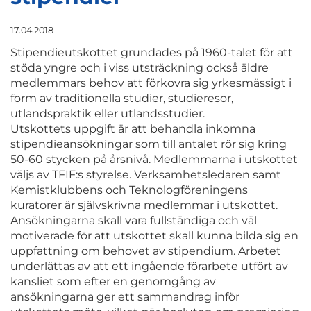
17.04.2018
Stipendieutskottet grundades på 1960-talet för att
stöda yngre och i viss utsträckning också äldre
medlemmars behov att förkovra sig yrkesmässigt i
form av traditionella studier, studieresor,
utlandspraktik eller utlandsstudier.
Utskottets uppgift är att behandla inkomna
stipendieansökningar som till antalet rör sig kring
50-60 stycken på årsnivå. Medlemmarna i utskottet
väljs av TFIF:s styrelse. Verksamhetsledaren samt
Kemistklubbens och Teknologföreningens
kuratorer är självskrivna medlemmar i utskottet.
Ansökningarna skall vara fullständiga och väl
motiverade för att utskottet skall kunna bilda sig en
uppfattning om behovet av stipendium. Arbetet
underlättas av att ett ingående förarbete utfört av
kansliet som efter en genomgång av
ansökningarna ger ett sammandrag inför