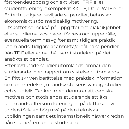
förtroendeuppdrag och aktivitet i TFIF eller
studentförening, exempelvis KK, TF, DaTe, WTF eller
Entech, tidigare beviljade stipendier, behov av
ekonomiskt stöd med saklig motivering.
Utskottet ser också på uppgifter om praktikjobbet
eller studierna; kostnader för resa och uppehälle,
eventuella terminsavgifter samt tidigare praktik
utomlands, tidigare år ansökta/erhållna stipendier
från TFIF eller annat håll samt storleken på det
ansökta stipendiet.
Efter avslutade studier utomlands lämnar den
studerande in en rapport om vistelsen utomlands.
En fritt skriven berättelse med praktisk information
om förberedelser, utlandsvistelsens vardag, studier
och studieliv. Tanken med denna är att den skall
motivera och stöda andra studerande att åka
utomlands eftersom föreningen på detta sätt vill
understöda en hög nivå på den tekniska
utbildningen samt ett internationellt nätverk redan
från studieåren för de studerande.