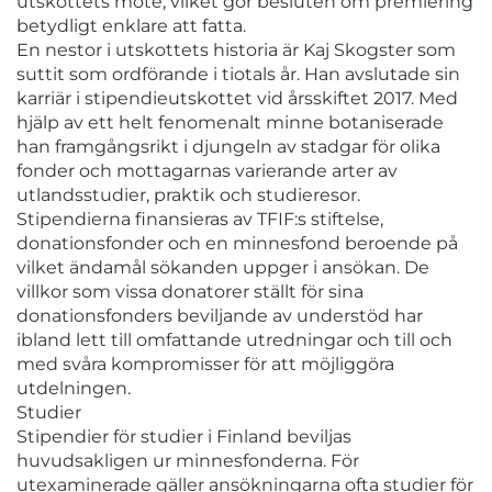
utskottets möte, vilket gör besluten om premiering
betydligt enklare att fatta.
En nestor i utskottets historia är Kaj Skogster som
suttit som ordförande i tiotals år. Han avslutade sin
karriär i stipendieutskottet vid årsskiftet 2017. Med
hjälp av ett helt fenomenalt minne botaniserade
han framgångsrikt i djungeln av stadgar för olika
fonder och mottagarnas varierande arter av
utlandsstudier, praktik och studieresor.
Stipendierna finansieras av TFIF:s stiftelse,
donationsfonder och en minnesfond beroende på
vilket ändamål sökanden uppger i ansökan. De
villkor som vissa donatorer ställt för sina
donationsfonders beviljande av understöd har
ibland lett till omfattande utredningar och till och
med svåra kompromisser för att möjliggöra
utdelningen.
Studier
Stipendier för studier i Finland beviljas
huvudsakligen ur minnesfonderna. För
utexaminerade gäller ansökningarna ofta studier för