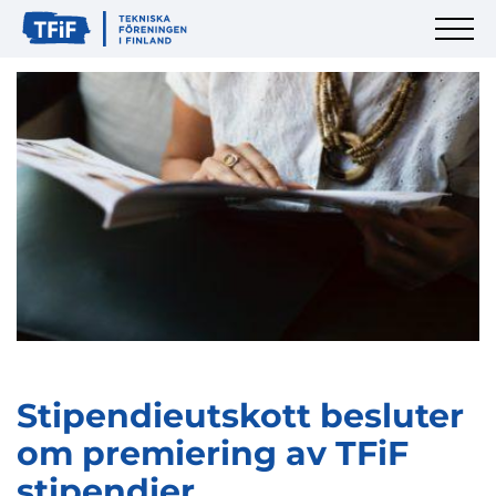
Stipendieutskott besluter
om premiering av TFiF
stipendier