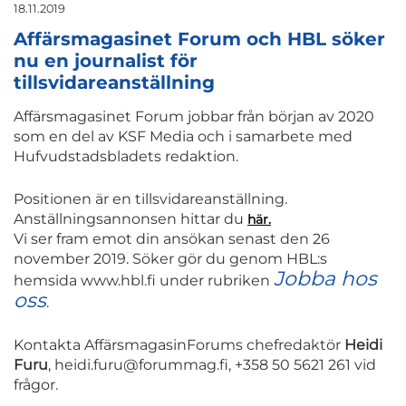
18.11.2019
Affärsmagasinet Forum och HBL söker
nu en journalist för
tillsvidareanställning
Affärsmagasinet Forum jobbar från början av 2020
som en del av KSF Media och i samarbete med
Hufvudstadsbladets redaktion.
Positionen är en tillsvidareanställning.
Anställningsannonsen hittar du
här.
Vi ser fram emot din ansökan senast den 26
november 2019. Söker gör du genom HBL:s
Jobba hos
hemsida www.hbl.fi under rubriken
oss
.
Kontakta AffärsmagasinForums chefredaktör
Heidi
Furu
, heidi.furu@forummag.fi, +358 50 5621 261 vid
frågor.