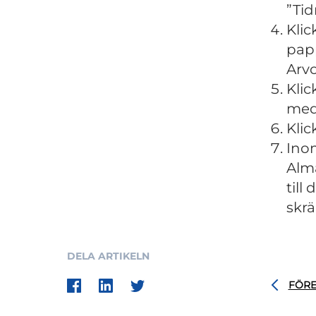
”Tid
Klic
pap
Arvo
Klic
med 
Klic
Inom
Alma
till
skrä
DELA ARTIKELN
FÖR