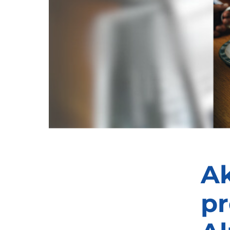
Ak
pr