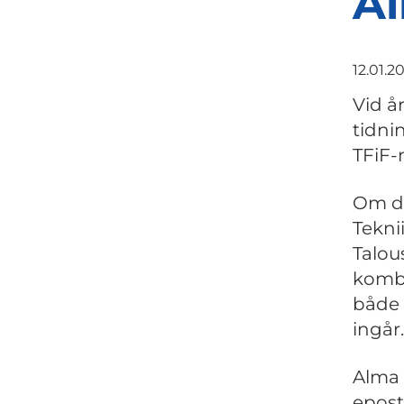
Al
12.01.2
Vid år
tidni
TFiF
Om du
Teknii
Talou
kombi
både 
ingår.
Alma 
epost