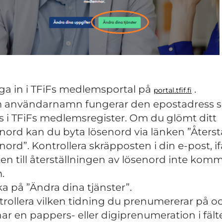
ga in i TFiFs medlemsportal på
.
portal.tfif.fi
 användarnamn fungerar den epostadress 
s i TFiFs medlemsregister. Om du glömt ditt
nord kan du byta lösenord via länken ”Återstä
nord”. Kontrollera skräpposten i din e-post, if
en till återställningen av lösenord inte komm
.
ka på ”Ändra dina tjänster”.
rollera vilken tidning du prenumererar på 
ar en pappers- eller digiprenumeration i fält