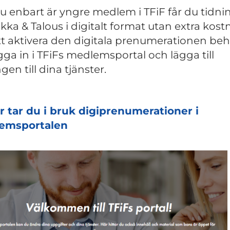
 enbart är yngre medlem i TFiF får du tidn
ikka & Talous i digitalt format utan extra kost
tt aktivera den digitala prenumerationen be
gga in i TFiFs medlemsportal och lägga till
gen till dina tjänster.
r tar du i bruk digiprenumerationer i
emsportalen