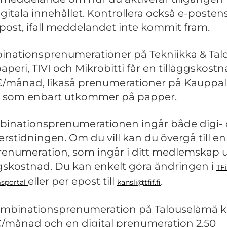
igitala innehållet. Kontrollera också e-posten
post, ifall meddelandet inte kommit fram.
nationsprenumerationer på Tekniikka & Talo
aperi, TIVI och Mikrobitti får en tilläggskost
€/månad, likaså prenumerationer på Kauppal
 som enbart utkommer på papper.
binationsprenumerationen ingår både digi-
rstidningen. Om du vill kan du övergå till en
renumeration, som ingår i ditt medlemskap 
ggskostnad. Du kan enkelt göra ändringen i
TF
eller per epost till
.
sportal
kansli@tfif.fi
mbinationsprenumeration på Talouselämä k
€/månad och en digital prenumeration 2,50