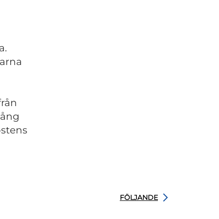
a.
garna
från
gång
ostens
FÖLJANDE