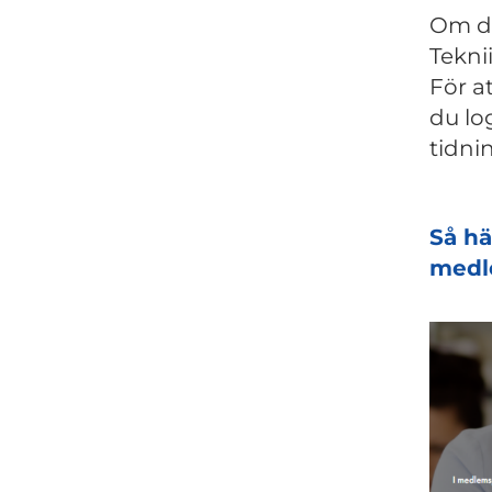
Om du
Tekni
För a
du lo
tidnin
Så hä
medl