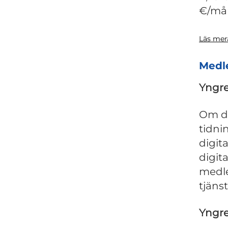
€/må
Läs mer
Medl
Yngre
Om du
tidni
digit
digit
medle
tjänst
Yngre