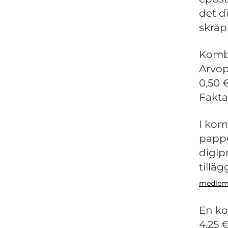
det d
skräp
Kombi
Arvop
0,50 
Fakta
I kom
pappe
digip
tillä
medlem
En ko
4,25 