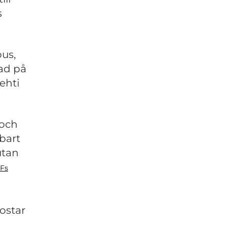
s
us,
nad på
ehti
 och
bart
utan
iFs
ostar