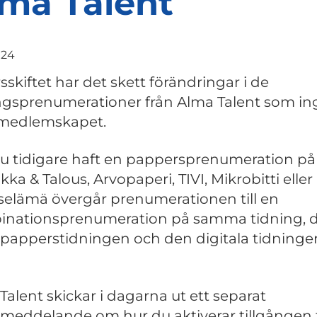
ma Talent
024
sskiftet har det skett förändringar i de
ngsprenumerationer från Alma Talent som ing
-medlemskapet.
 tidigare haft en pappersprenumeration på
kka & Talous, Arvopaperi, TIVI, Mikrobitti eller
selämä övergår prenumerationen till en
nationsprenumeration på samma tidning, 
papperstidningen och den digitala tidninge
Talent skickar i dagarna ut ett separat
meddelande om hur du aktiverar tillgången t