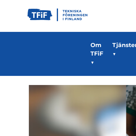
Om
Tjänste
TFiF