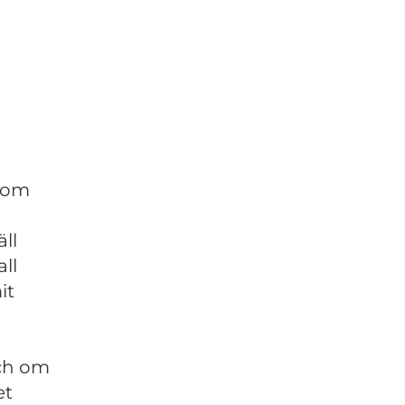
som
ll
all
it
och om
et