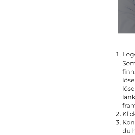
Log
Som
finn
löse
löse
länk
fram
Klic
Kont
du h