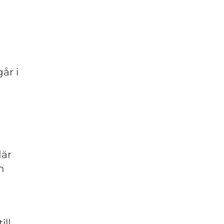
år i
där
n
ill