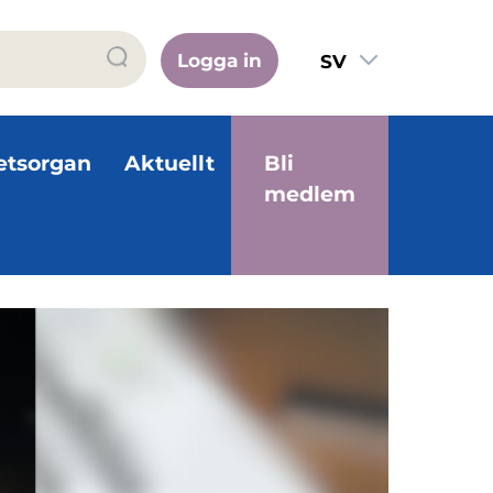
Logga in
SV
FI
EN
etsorgan
Aktuellt
Bli
medlem