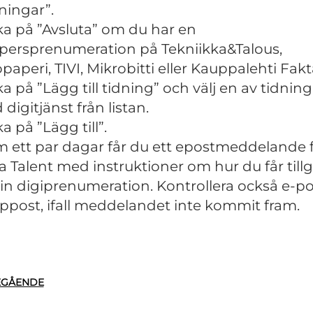
ningar”.
ka på ”Avsluta” om du har en
persprenumeration på Tekniikka&Talous,
paperi, TIVI, Mikrobitti eller Kauppalehti Fakt
ka på ”Lägg till tidning” och välj en av tidnin
digitjänst från listan.
ka på ”Lägg till”.
 ett par dagar får du ett epostmeddelande 
 Talent med instruktioner om hur du får till
 din digiprenumeration. Kontrollera också e-p
ppost, ifall meddelandet inte kommit fram.
EGÅENDE