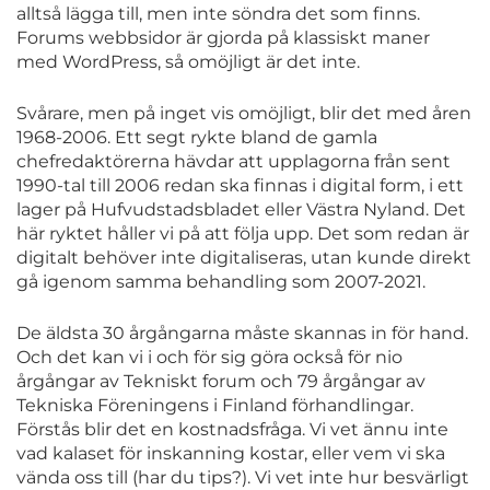
alltså lägga till, men inte söndra det som finns.
Forums webbsidor är gjorda på klassiskt maner
med WordPress, så omöjligt är det inte.
Svårare, men på inget vis omöjligt, blir det med åren
1968-2006. Ett segt rykte bland de gamla
chefredaktörerna hävdar att upplagorna från sent
1990-tal till 2006 redan ska finnas i digital form, i ett
lager på Hufvudstadsbladet eller Västra Nyland. Det
här ryktet håller vi på att följa upp. Det som redan är
digitalt behöver inte digitaliseras, utan kunde direkt
gå igenom samma behandling som 2007-2021.
De äldsta 30 årgångarna måste skannas in för hand.
Och det kan vi i och för sig göra också för nio
årgångar av Tekniskt forum och 79 årgångar av
Tekniska Föreningens i Finland förhandlingar.
Förstås blir det en kostnadsfråga. Vi vet ännu inte
vad kalaset för inskanning kostar, eller vem vi ska
vända oss till (har du tips?). Vi vet inte hur besvärligt