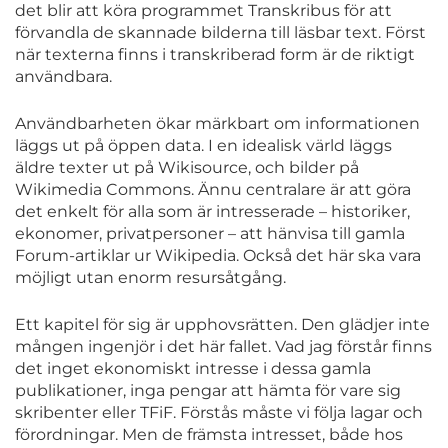
det blir att köra programmet Transkribus för att
förvandla de skannade bilderna till läsbar text. Först
när texterna finns i transkriberad form är de riktigt
användbara.
Användbarheten ökar märkbart om informationen
läggs ut på öppen data. I en idealisk värld läggs
äldre texter ut på Wikisource, och bilder på
Wikimedia Commons. Ännu centralare är att göra
det enkelt för alla som är intresserade – historiker,
ekonomer, privatpersoner – att hänvisa till gamla
Forum-artiklar ur Wikipedia. Också det här ska vara
möjligt utan enorm resursåtgång.
Ett kapitel för sig är upphovsrätten. Den glädjer inte
mången ingenjör i det här fallet. Vad jag förstår finns
det inget ekonomiskt intresse i dessa gamla
publikationer, inga pengar att hämta för vare sig
skribenter eller TFiF. Förstås måste vi följa lagar och
förordningar. Men de främsta intresset, både hos