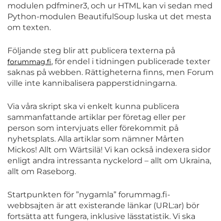
modulen pdfminer3, och ur HTML kan vi sedan med
Python-modulen BeautifulSoup luska ut det mesta
om texten.
Följande steg blir att publicera texterna på
, för endel i tidningen publicerade texter
forummag.fi
saknas på webben. Rättigheterna finns, men Forum
ville inte kannibalisera papperstidningarna.
Via våra skript ska vi enkelt kunna publicera
sammanfattande artiklar per företag eller per
person som intervjuats eller förekommit på
nyhetsplats. Alla artiklar som nämner Mårten
Mickos! Allt om Wärtsilä! Vi kan också indexera sidor
enligt andra intressanta nyckelord – allt om Ukraina,
allt om Raseborg.
Startpunkten för ”nygamla” forummag.fi-
webbsajten är att existerande länkar (URL:ar) bör
fortsätta att fungera, inklusive lässtatistik. Vi ska