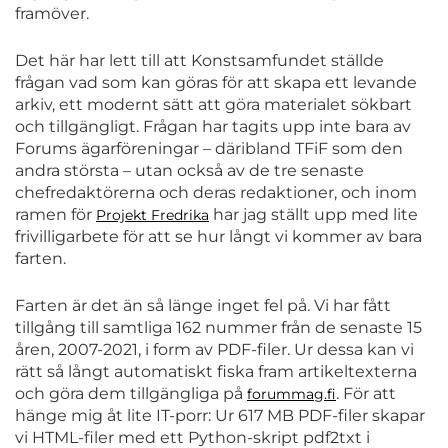
framöver.
Det här har lett till att Konstsamfundet ställde
frågan vad som kan göras för att skapa ett levande
arkiv, ett modernt sätt att göra materialet sökbart
och tillgängligt. Frågan har tagits upp inte bara av
Forums ägarföreningar – däribland TFiF som den
andra största – utan också av de tre senaste
chefredaktörerna och deras redaktioner, och inom
ramen för
har jag ställt upp med lite
Projekt Fredrika
frivilligarbete för att se hur långt vi kommer av bara
farten.
Farten är det än så länge inget fel på. Vi har fått
tillgång till samtliga 162 nummer från de senaste 15
åren, 2007-2021, i form av PDF-filer. Ur dessa kan vi
rätt så långt automatiskt fiska fram artikeltexterna
och göra dem tillgängliga på
. För att
forummag.fi
hänge mig åt lite IT-porr: Ur 617 MB PDF-filer skapar
vi HTML-filer med ett Python-skript pdf2txt i