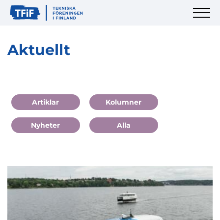
Aktuellt
Artiklar
Kolumner
Nyheter
Alla