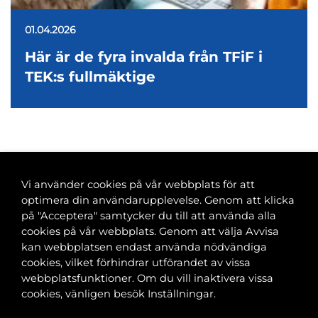
01.04.2026
Här är de fyra invalda från TFiF i
TEK:s fullmäktige
<
1
2
3
4
…
45
>
Vi använder cookies på vår webbplats för att
optimera din användarupplevelse. Genom att klicka
på "Acceptera" samtycker du till att använda alla
cookies på vår webbplats. Genom att välja Avvisa
Banvaktsgatan 2A, 00520 Helsingfors
kan webbplatsen endast använda nödvändiga
040 585 2586
cookies, vilket förhindrar utförandet av vissa
kansli@tfif.fi
webbplatsfunktioner. Om du vill inaktivera vissa
cookies, vänligen besök Inställningar.
Cookie-inställningar