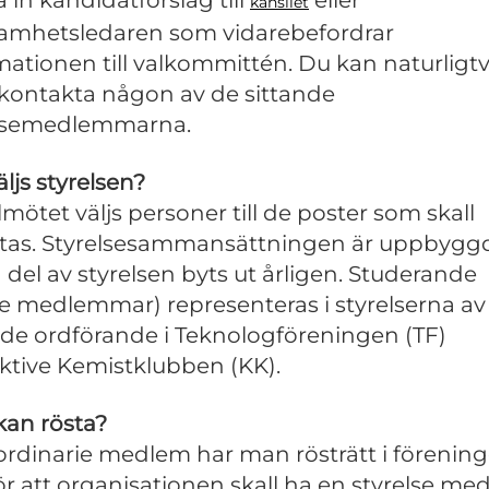
kansliet
amhetsledaren som vidarebefordrar
mationen till valkommittén. Du kan naturligtv
kontakta någon av de sittande
elsemedlemmarna.
ljs styrelsen?
lmötet väljs personer till de poster som skall
tas. Styrelsesammansättningen är uppbygg
n del av styrelsen byts ut årligen. Studerande
e medlemmar) representeras i styrelserna av
nde ordförande i Teknologföreningen (TF)
ktive Kemistklubben (KK).
an rösta?
rdinarie medlem har man rösträtt i förenin
ör att organisationen skall ha en styrelse med