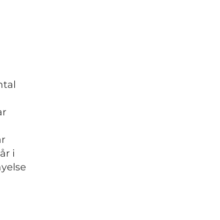
ntal
ar
är
r i
nyelse