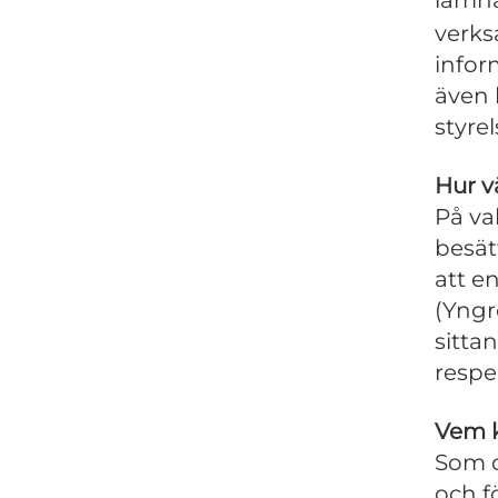
verks
infor
även 
styr
Hur vä
På va
besät
att e
(Yngr
sitta
respe
Vem k
Som o
och f