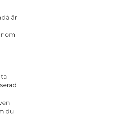
ndå är
 inom
 ta
sserad
även
om du