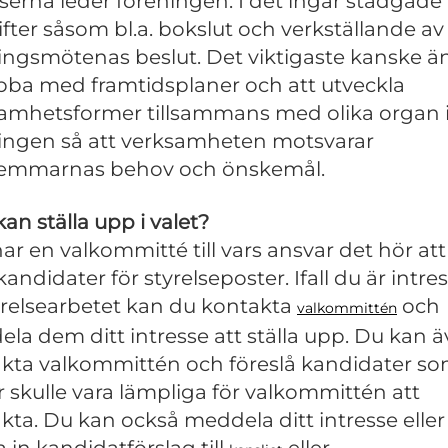
lserna leder föreningen. I det ingår stadgade
fter såsom bl.a. bokslut och verkställande av
ingsmötenas beslut. Det viktigaste kanske ä
obba med framtidsplaner och att utveckla
amhetsformer tillsammans med olika organ
ingen så att verksamheten motsvarar
emmarnas behov och önskemål.
an ställa upp i valet?
har en valkommitté till vars ansvar det hör att
andidater för styrelseposter. Ifall du är intre
yrelsearbetet kan du kontakta
och
valkommittén
la dem ditt intresse att ställa upp. Du kan 
kta valkommittén och föreslå kandidater s
r skulle vara lämpliga för valkommittén att
kta. Du kan också meddela ditt intresse eller
 in kandidatförslag till
eller