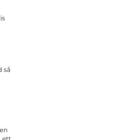
is
d så
gen
 ett