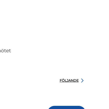
mötet
FÖLJANDE