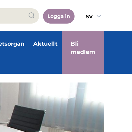
Logga in
SV
FI
EN
etsorgan
Aktuellt
Bli
medlem