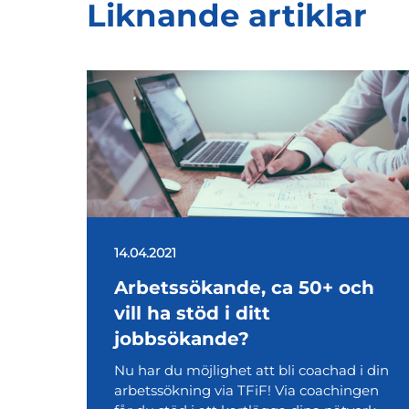
Liknande artiklar
14.04.2021
Arbetssökande, ca 50+ och
vill ha stöd i ditt
jobbsökande?
Nu har du möjlighet att bli coachad i din
arbetssökning via TFiF! Via coachingen