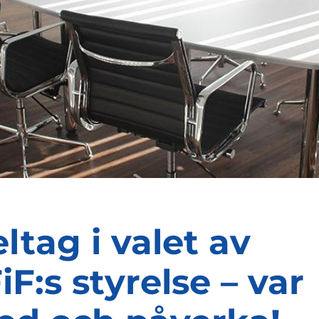
ltag i valet av
iF:s styrelse – var