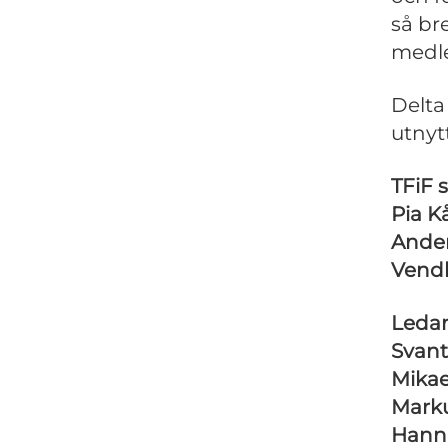
så bre
medle
Delta
utnytt
TFiF 
Pia Kå
Ande
Vend
Leda
Svant
Mikae
Marku
Hanna