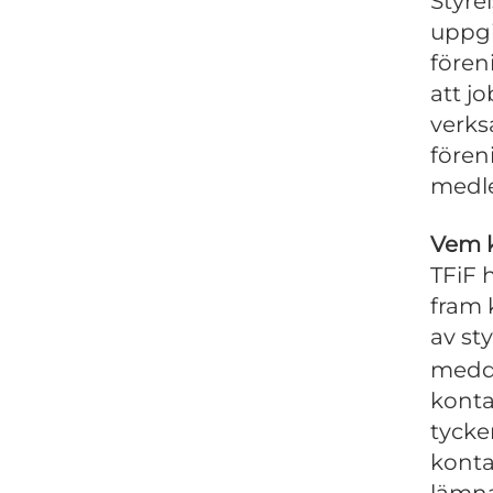
Styre
uppgi
fören
att j
verks
fören
medl
Vem k
TFiF 
fram k
av st
medde
konta
tycke
konta
lämna