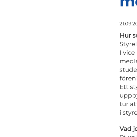
me
21.09.2
Hur s
Styre
I vic
medle
stude
fören
Ett s
uppby
tur a
i styr
Vad j