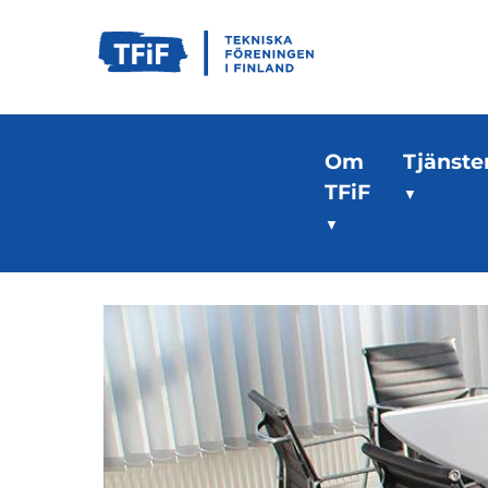
Om
Tjänste
TFiF