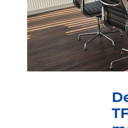
De
TF