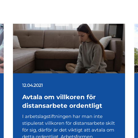
12.04.2021
Avtala om villkoren för
distansarbete ordentligt
I arbetslagstiftningen har man inte
stipulerat villkoren för distansarbete skilt
för sig, därför är det viktigt att avtala om
detta ordentligt. Arbetsformen