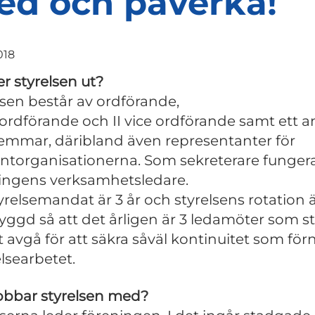
d och påverka!
018
er styrelsen ut?
lsen består av ordförande,
e ordförande och II vice ordförande samt ett a
mmar, däribland även representanter för
ntorganisationerna. Som sekreterare funger
ingens verksamhetsledare.
tyrelsemandat är 3 år och styrelsens rotation 
ggd så att det årligen är 3 ledamöter som stå
tt avgå för att säkra såväl kontinuitet som för
elsearbetet.
obbar styrelsen med?