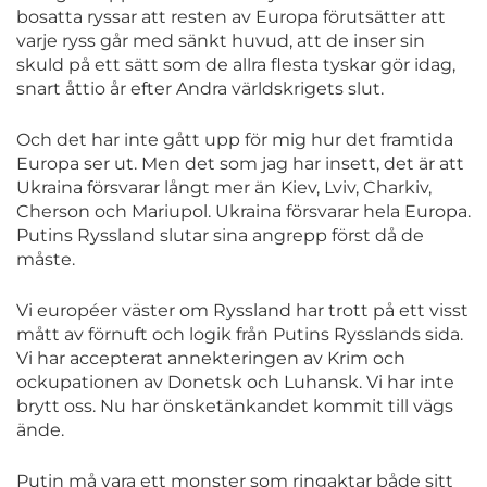
bosatta ryssar att resten av Europa förutsätter att
varje ryss går med sänkt huvud, att de inser sin
skuld på ett sätt som de allra flesta tyskar gör idag,
snart åttio år efter Andra världskrigets slut.
Och det har inte gått upp för mig hur det framtida
Europa ser ut. Men det som jag har insett, det är att
Ukraina försvarar långt mer än Kiev, Lviv, Charkiv,
Cherson och Mariupol. Ukraina försvarar hela Europa.
Putins Ryssland slutar sina angrepp först då de
måste.
Vi européer väster om Ryssland har trott på ett visst
mått av förnuft och logik från Putins Rysslands sida.
Vi har accepterat annekteringen av Krim och
ockupationen av Donetsk och Luhansk. Vi har inte
brytt oss. Nu har önsketänkandet kommit till vägs
ände.
Putin må vara ett monster som ringaktar både sitt