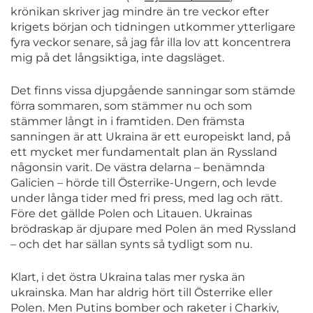
krönikan skriver jag mindre än tre veckor efter
krigets början och tidningen utkommer ytterligare
fyra veckor senare, så jag får illa lov att koncentrera
mig på det långsiktiga, inte dagsläget.
Det finns vissa djupgående sanningar som stämde
förra sommaren, som stämmer nu och som
stämmer långt in i framtiden. Den främsta
sanningen är att Ukraina är ett europeiskt land, på
ett mycket mer fundamentalt plan än Ryssland
någonsin varit. De västra delarna – benämnda
Galicien – hörde till Österrike-Ungern, och levde
under långa tider med fri press, med lag och rätt.
Före det gällde Polen och Litauen. Ukrainas
brödraskap är djupare med Polen än med Ryssland
– och det har sällan synts så tydligt som nu.
Klart, i det östra Ukraina talas mer ryska än
ukrainska. Man har aldrig hört till Österrike eller
Polen. Men Putins bomber och raketer i Charkiv,