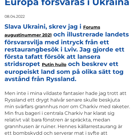
Europa försvaras i Ukraina
08.04.2022
Slava Ukraini, skrev jag i
Forums
och illustrerade landets
augustinummer 2021
försvarsvilja med intryck från ett
restaurangbesök i Lviv. Jag gjorde ett
första tafatt försök att lansera
stridsropet
och beskrev ett
Putin huilo
europeiskt land som på olika sätt tog
avstånd från Ryssland.
Men inte i mina vildaste fantasier hade jag trott att
Ryssland ett drygt halvår senare skulle beskjuta
min svärfars grannhus norr om Charkiv med raketer.
Min frus bageri i centrala Charkiv har klarat sig
relativt väl: bara fönstren är spräckta, medan
grannhusen är ruiner. Hennes källarrestaurang är
ett bombskydd och serverar mat i syfte att