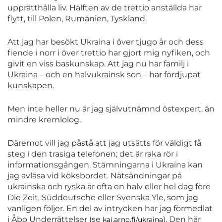
upprätthålla liv. Hälften av de trettio anställda har
flytt, till Polen, Rumänien, Tyskland.
Att jag har besökt Ukraina i över tjugo år och dess
fiende i norr i över trettio har gjort mig nyfiken, och
givit en viss baskunskap. Att jag nu har familj i
Ukraina – och en halvukrainsk son – har fördjupat
kunskapen.
Men inte heller nu är jag självutnämnd östexpert, än
mindre kremlolog.
Däremot vill jag påstå att jag utsätts för väldigt få
steg i den trasiga telefonen; det är raka rör i
informationsgången. Stämningarna i Ukraina kan
jag avläsa vid köksbordet. Nätsändningar på
ukrainska och ryska är ofta en halv eller hel dag före
Die Zeit, Süddeutsche eller Svenska Yle, som jag
vanligen följer. En del av intrycken har jag förmedlat
i Åbo Underrättelser (se
). Den här
kaj.arno.fi/ukraina