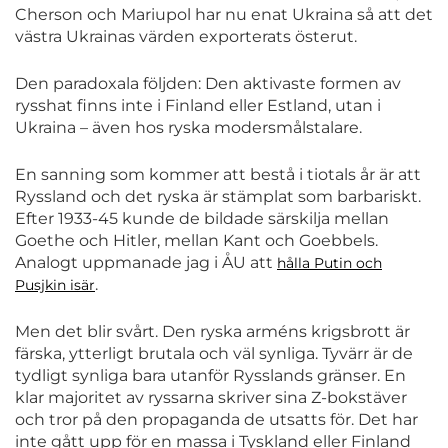
Cherson och Mariupol har nu enat Ukraina så att det
västra Ukrainas värden exporterats österut.
Den paradoxala följden: Den aktivaste formen av
rysshat finns inte i Finland eller Estland, utan i
Ukraina – även hos ryska modersmålstalare.
En sanning som kommer att bestå i tiotals år är att
Ryssland och det ryska är stämplat som barbariskt.
Efter 1933-45 kunde de bildade särskilja mellan
Goethe och Hitler, mellan Kant och Goebbels.
Analogt uppmanade jag i ÅU att
hålla Putin och
.
Pusjkin isär
Men det blir svårt. Den ryska arméns krigsbrott är
färska, ytterligt brutala och väl synliga. Tyvärr är de
tydligt synliga bara utanför Rysslands gränser. En
klar majoritet av ryssarna skriver sina Z-bokstäver
och tror på den propaganda de utsatts för. Det har
inte gått upp för en massa i Tyskland eller Finland