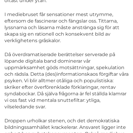
oftast under ytan.
I mediebruset får sensationer mest utrymme,
eftersom de fascinerar och fängslar oss. Tittarna,
lyssnarna och läsarna måste anstränga sig för att
skapa sig en rationell och konsekvent bild av
verklighetens gråskalor.
Då överdramatiserade berättelser serverade på
löpande digitala band dominerar vår
uppmärksamhet göds motsättningar, spekulation
och rädsla. Detta (des)informationskaos förgiftar våra
psyken. Vi blir alltmer otåliga och populistiska:
skriker efter överförenklade förklaringar, rentav
syndabockar. Då själva frågorna är fel ställda klamrar
vi oss fast vid mentala snuttefiltar: ytliga,
vilseledande svar.
Droppen urholkar stenen, och det demokratiska
bildningssamhället krackelerar. Ansvaret ligger inte