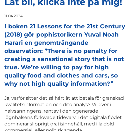
Låt bli, klicka inte på mig!
11.04.2024
I boken 21 Lessons for the 21st Century
(2018) gör pophistorikern Yuval Noah
Harari en genomträngande
observation: ”There is no penalty for
creating a sensational story that is not
true. We’re willing to pay for high
quality food and clothes and cars, so
why not high quality information?”
Ja, varför sitter det så hårt åt att betala för granskad
kvalitetsinformation och dito analys? Vi lever i
halvsanningens, rentav i den ogenerade
lögnhalsens förlovade tidevarv. I det digitala flödet
dominerar slipprigt gratisinnehåll, med illa dold
kommersiell eller politisk agenda.