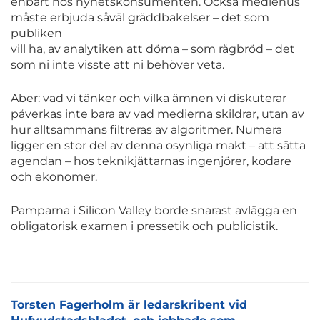
enbart hos nyhetskonsumenten. Också mediehus
måste erbjuda såväl gräddbakelser – det som
publiken
vill ha, av analytiken att döma – som rågbröd – det
som ni inte visste att ni behöver veta.
Aber: vad vi tänker och vilka ämnen vi diskuterar
påverkas inte bara av vad medierna skildrar, utan av
hur alltsammans filtreras av algoritmer. Numera
ligger en stor del av denna osynliga makt – att sätta
agendan – hos teknikjättarnas ingenjörer, kodare
och ekonomer.
Pamparna i Silicon Valley borde snarast avlägga en
obligatorisk examen i pressetik och publicistik.
Torsten Fagerholm
är ledarskribent vid