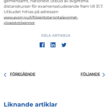
gemensamt, nationellt utbud av avgiftsfria
distanskurser för examensstuderande fram till 31.7.
Utbudet hittas på adressen
www.avoin.jyu.fi/fi/opintotarjonta/avoimet-
.
yliopistot/opinnot
DELA ARTIKELN
FÖREGÅENDE
FÖLJANDE
Liknande artiklar