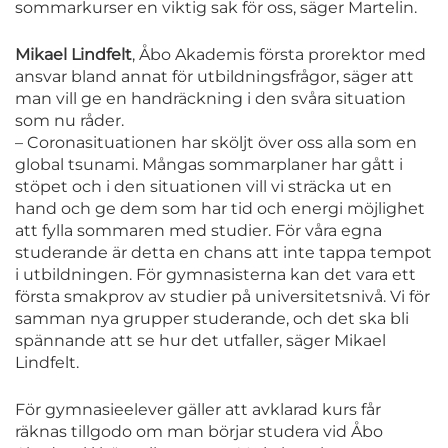
sommarkurser en viktig sak för oss, säger Martelin.
Mikael Lindfelt
, Åbo Akademis första prorektor med
ansvar bland annat för utbildningsfrågor, säger att
man vill ge en handräckning i den svåra situation
som nu råder.
– Coronasituationen har sköljt över oss alla som en
global tsunami. Mångas sommarplaner har gått i
stöpet och i den situationen vill vi sträcka ut en
hand och ge dem som har tid och energi möjlighet
att fylla sommaren med studier. För våra egna
studerande är detta en chans att inte tappa tempot
i utbildningen. För gymnasisterna kan det vara ett
första smakprov av studier på universitetsnivå. Vi för
samman nya grupper studerande, och det ska bli
spännande att se hur det utfaller, säger Mikael
Lindfelt.
För gymnasieelever gäller att avklarad kurs får
räknas tillgodo om man börjar studera vid Åbo