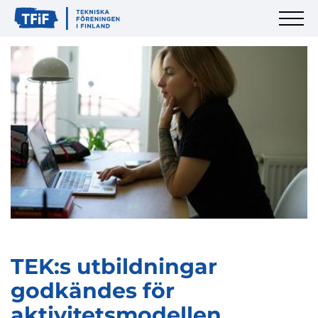
TEK:s utbildningar
godkändes för
aktivitetsmodellen