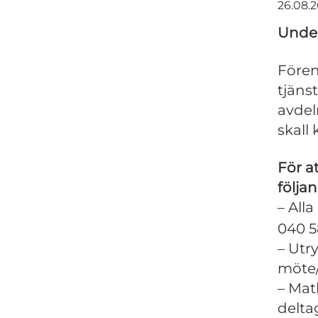
26.08.
Under
Fören
tjän
avdel
skall
För a
följa
– All
040 5
– Utr
möte
– Mat
delta