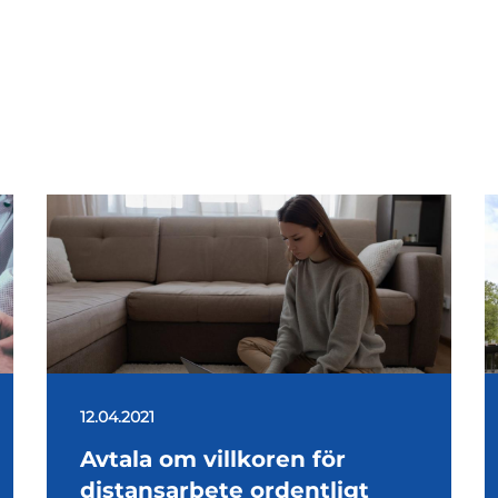
12.04.2021
Avtala om villkoren för
distansarbete ordentligt