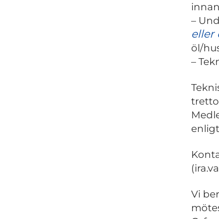
innan 
– Und
eller
öl/hu
– Tek
Teknis
trett
Medle
enlig
Konta
(ira.v
Vi be
mötes