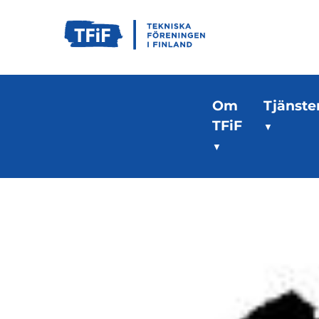
Om
Tjänste
TFiF