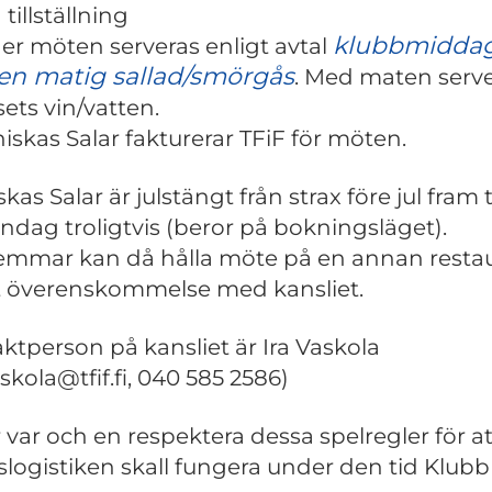
tillställning
klubbmidda
er möten serveras enligt avtal
 en matig sallad/smörgås
. Med maten serv
sets vin/vatten.
niskas Salar fakturerar TFiF för möten.
kas Salar är julstängt från strax före jul fram ti
ondag troligtvis (beror på bokningsläget).
mmar kan då hålla möte på en annan resta
t överenskommelse med kansliet.
ktperson på kansliet är Ira Vaskola
askola@tfif.fi, 040 585 2586)
r var och en respektera dessa spelregler för at
logistiken skall fungera under den tid Klubb