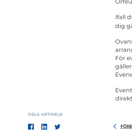
Orfeu
Ifall 
dig g
Ovans
arran
För e
gälle
Evene
Event
direk
DELA ARTIKELN
FÖR