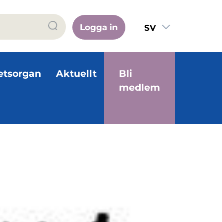
Logga in
SV
FI
EN
etsorgan
Aktuellt
Bli
medlem