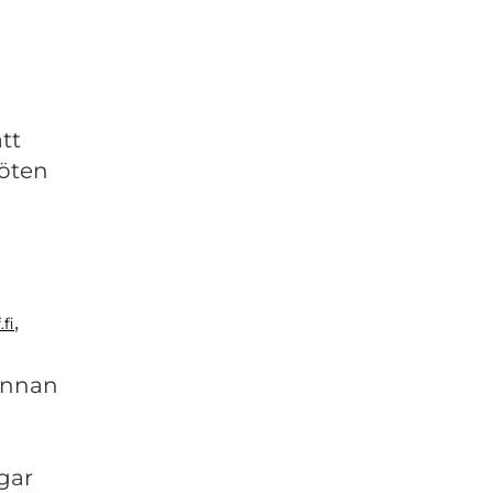
att
möten
,
.fi
innan
gar