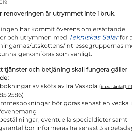
2019
 renoveringen är utrymmet inte i bruk.
ingen har kommit överens om ersättande
Tekniskas Salar
ster och utrymmen med
för 
ningarnas/utskottens/intressegruppernas 
 kunna genomföras som vanligt.
tt tjänster och betjäning skall fungera gäller
nde:
a bokningar av sköts av Ira Vaskola (
ira.vaskola@tfif
85 2586)
ymmesbokningar bör göras senast en vecka 
/evenemang
beställningar, eventuella specialdieter samt
garantal bör informeras Ira senast 3 arbetsda