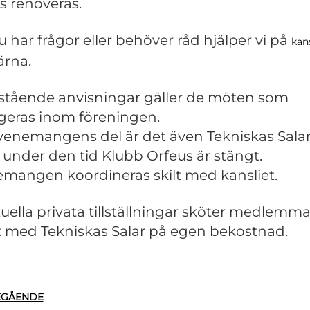
s renoveras.
du har frågor eller behöver råd hjälper vi på
kans
ärna.
tående anvisningar gäller de möten som
geras inom föreningen.
venemangens del är det även Tekniskas Sala
r under den tid Klubb Orfeus är stängt.
mangen koordineras skilt med kansliet.
uella privata tillställningar sköter medlemma
t med Tekniskas Salar på egen bekostnad.
EGÅENDE