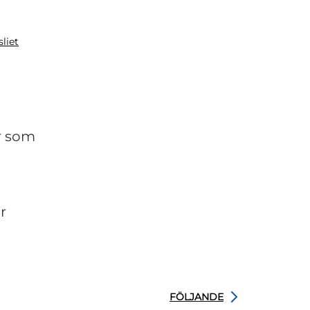
liet
r som
r
FÖLJANDE