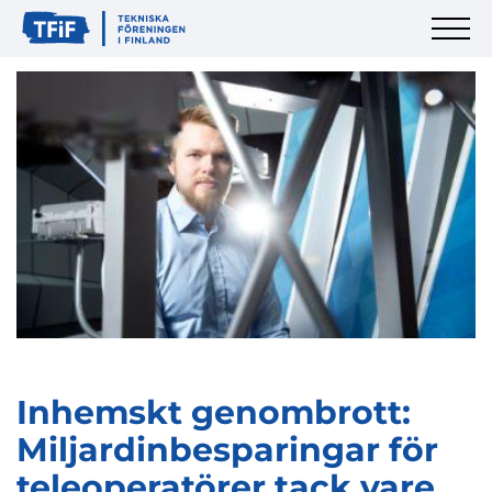
Inhemskt genombrott:
Miljardinbesparingar för
teleoperatörer tack vare