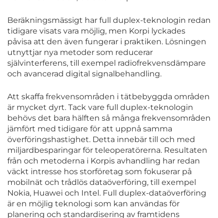
Beräkningsmässigt har full duplex-teknologin redan
tidigare visats vara möjlig, men Korpi lyckades
påvisa att den även fungerar i praktiken. Lösningen
utnyttjar nya metoder som reducerar
självinterferens, till exempel radiofrekvensdämpare
och avancerad digital signalbehandling.
Att skaffa frekvensområden i tätbebyggda områden
är mycket dyrt. Tack vare full duplex-teknologin
behövs det bara hälften så många frekvensområden
jämfört med tidigare för att uppnå samma
överföringshastighet. Detta innebär till och med
miljardbesparingar för teleoperatörerna. Resultaten
från och metoderna i Korpis avhandling har redan
väckt intresse hos storföretag som fokuserar på
mobilnät och trådlös dataöverföring, till exempel
Nokia, Huawei och Intel. Full duplex-dataöverföring
är en möjlig teknologi som kan användas för
planering och standardisering av framtidens