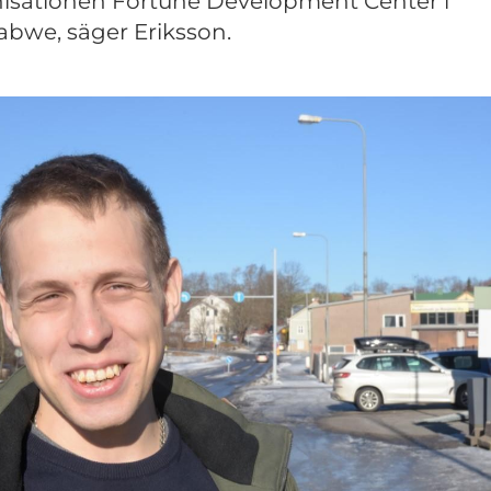
isationen Fortune Development Center i
bwe, säger Eriksson.