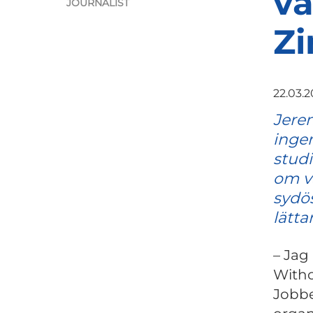
va
JOURNALIST
Z
22.03.
Jerem
ingen
studi
om v
sydös
lätta
– Jag
Witho
Jobbe