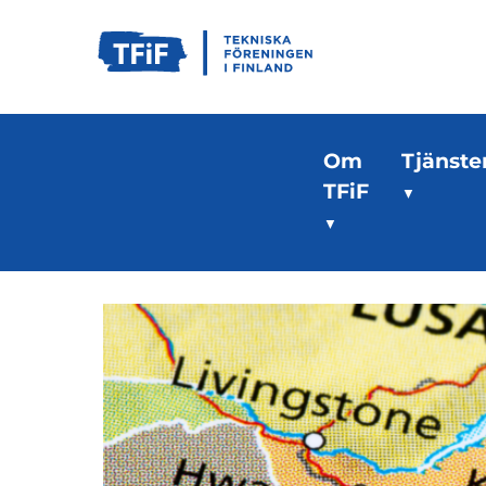
Om
Tjänste
TFiF