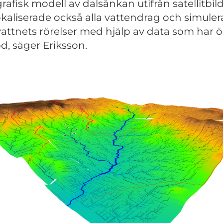
rafisk modell av dalsänkan utifrån satellitbild
okaliserade också alla vattendrag och simule
attnets rörelser med hjälp av data som har
od, säger Eriksson.