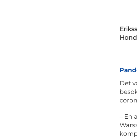
Eriks
Honde
Pande
Det v
besök
coron
– En 
Warsz
kompl