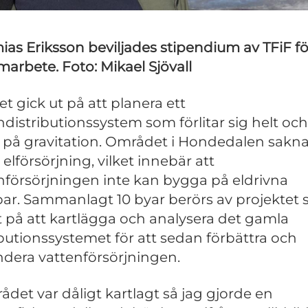
ias Eriksson beviljades stipendium av TFiF för
marbete. Foto: Mikael Sjövall
et gick ut på att planera ett
ndistributionssystem som förlitar sig helt och
t på gravitation. Området i Hondedalen sakna
 elförsörjning, vilket innebär att
nförsörjningen inte kan bygga på eldrivna
r. Sammanlagt 10 byar berörs av projektet
t på att kartlägga och analysera det gamla
ibutionssystemet för att sedan förbättra och
dera vattenförsörjningen.
ådet var dåligt kartlagt så jag gjorde en