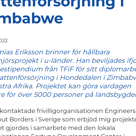
ttenförsörjning i
imbabwe
2022
ias Eriksson brinner för hållbara
jörsprojekt i u-länder. Han beviljades ifjo
estipendium från TFiF för sitt diplomarb
attenförsörjning i Hondedalen i Zimbabw
tra Afrika. Projektet kan göra vardagen
re för över 5000 personer på landsbygde
 kontaktade frivilligorganisationen Engineers
ut Borders i Sverige som erbjöd mig projekte
t gjordes i samarbete med den lokala