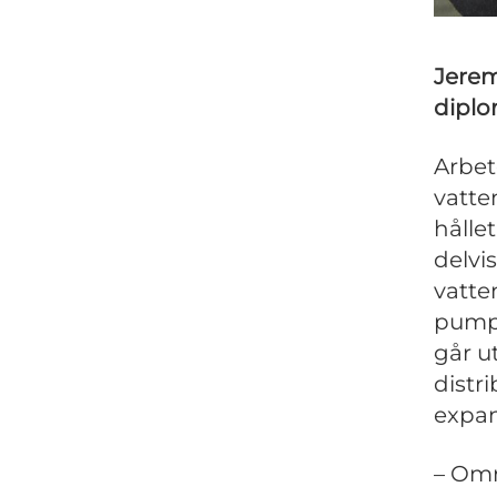
Jerem
diplo
Arbet
vatte
hålle
delvis
vatte
pumpa
går u
distr
expan
– Omr