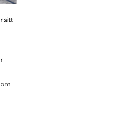
 sitt
r
 som