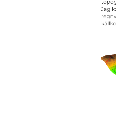
topog
Jag l
regnv
källk