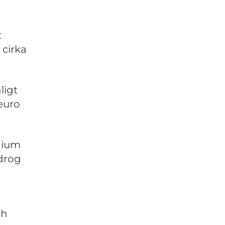
t
 cirka
ligt
 euro
ndium
idrog
ch