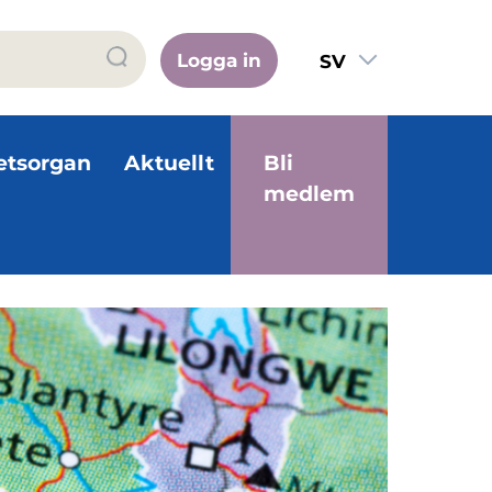
Logga in
SV
FI
EN
etsorgan
Aktuellt
Bli
medlem