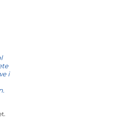
l
ete
e i
n.
t.