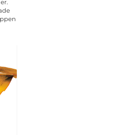
er.
rade
 öppen