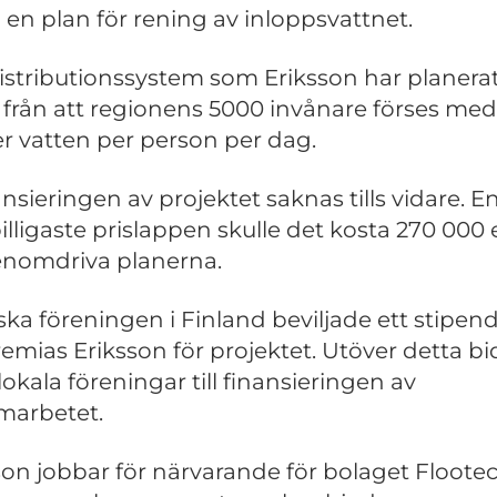
 en plan för rening av inloppsvattnet.
istributionssystem som Eriksson har planera
 från att regionens 5000 invånare förses med
ter vatten per person per dag.
nsieringen av projektet saknas tills vidare. En
illigaste prislappen skulle det kosta 270 000
enomdriva planerna.
ska föreningen i Finland beviljade ett stipe
Jeremias Eriksson för projektet. Utöver detta b
lokala föreningar till finansieringen av
marbetet.
son jobbar för närvarande för bolaget Floote