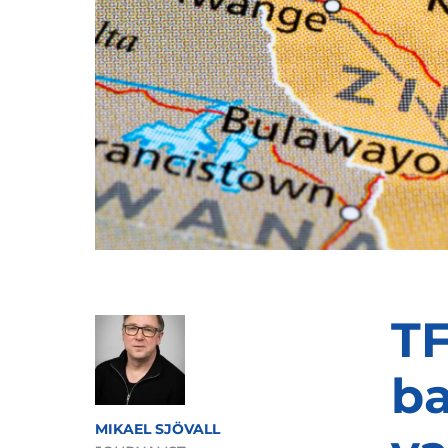
TF
b
MIKAEL SJÖVALL