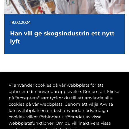
19.02.2024
Han vill ge skogsindustrin ett nytt
lyft
<
1
…
16
17
18
19
20
…
53
>
Vi använder cookies på vår webbplats för att
optimera din användarupplevelse. Genom att klicka
på "Acceptera" samtycker du till att använda alla
cookies på vår webbplats. Genom att välja Avvisa
Banvaktsgatan 2A, 00520 Helsingfors
kan webbplatsen endast använda nödvändiga
040 585 2586
cookies, vilket förhindrar utförandet av vissa
kansli@tfif.fi
webbplatsfunktioner. Om du vill inaktivera vissa