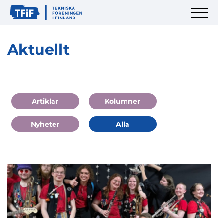
Aktuellt
Artiklar
Kolumner
Nyheter
Alla