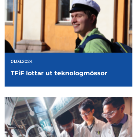
01.03.2024
TFiF lottar ut teknologmössor