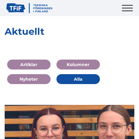
Aktuellt
Artiklar
Kolumner
Nyheter
Alla