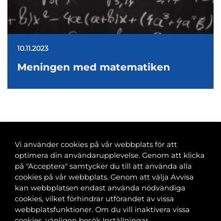
10.11.2023
Meningen med matematiken
<
1
…
19
20
21
22
23
…
53
>
Vi använder cookies på vår webbplats för att
optimera din användarupplevelse. Genom att klicka
på "Acceptera" samtycker du till att använda alla
cookies på vår webbplats. Genom att välja Avvisa
Banvaktsgatan 2A, 00520 Helsingfors
kan webbplatsen endast använda nödvändiga
040 585 2586
cookies, vilket förhindrar utförandet av vissa
kansli@tfif.fi
webbplatsfunktioner. Om du vill inaktivera vissa
cookies, vänligen besök Inställningar.