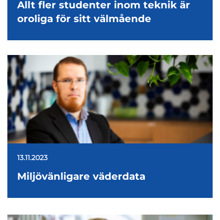
Allt fler studenter inom teknik är
oroliga för sitt välmående
13.11.2023
Miljövänligare väderdata