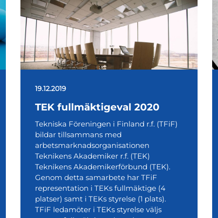
19.12.2019
TEK fullmäktigeval 2020
Tekniska Föreningen i Finland r.f. (TFiF)
bildar tillsammans med
arbetsmarknadsorganisationen
Teknikens Akademiker r.f. (TEK)
Teknikens Akademikerförbund (TEK).
Genom detta samarbete har TFiF
representation i TEKs fullmäktige (4
platser) samt i TEKs styrelse (1 plats).
TFiF ledamöter i TEKs styrelse väljs