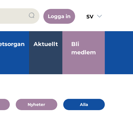
Logga in
SV
FI
EN
etsorgan
Aktuellt
Bli
medlem
Nyheter
Alla