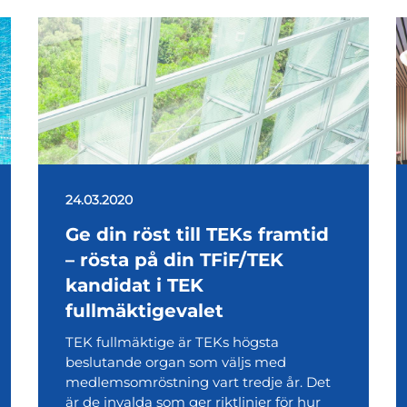
24.03.2020
Ge din röst till TEKs framtid
– rösta på din TFiF/TEK
kandidat i TEK
fullmäktigevalet
TEK fullmäktige är TEKs högsta
beslutande organ som väljs med
medlemsomröstning vart tredje år. Det
är de invalda som ger riktlinjer för hur