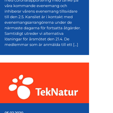
med coronarapportering med tanke på
våra kommande evenemang och
inhiberar vårens evenemang tillsvidare
till den 2.5. Kansliet är i kontakt med
evenemangsarrangörerna under de
närmaste dagarna för fortsatta åtgärder.
Samtidigt utreder vi alternativa
lösningar för årsmötet den 21.4. De
medlemmar som är anmälda till ett […]
05.02.2020