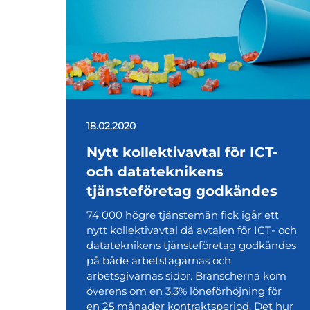
18.02.2020
Nytt kollektivavtal för ICT-
och datateknikens
tjänsteföretag godkändes
74 000 högre tjänstemän fick igår ett
nytt kollektivavtal då avtalen för ICT- och
datateknikens tjänsteföretag godkändes
på både arbetstagarnas och
arbetsgivarnas sidor. Branscherna kom
överens om en 3,3% löneförhöjning för
en 25 månader kontraktsperiod. Det hur