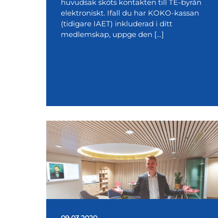
huvudsak sköts kontakten till TE-byrån
elektroniskt. Ifall du har KOKO-kassan
(tidigare IAET) inkluderad i ditt
medlemskap, uppge den […]
09.03.2020