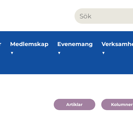
r
Medlemskap
Evenemang
Verksamh
Artiklar
Kolumner