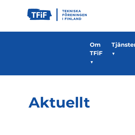
Om
Tjänste
TFiF
Aktuellt