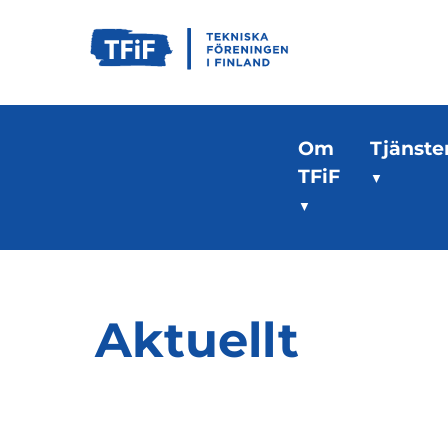
Om
Tjänste
TFiF
Aktuellt