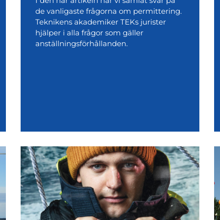
I den här artikeln har vi samlat svar på
de vanligaste frågorna om permittering.
Teknikens akademiker TEKs jurister
hjälper i alla frågor som gäller
anställningsförhållanden.