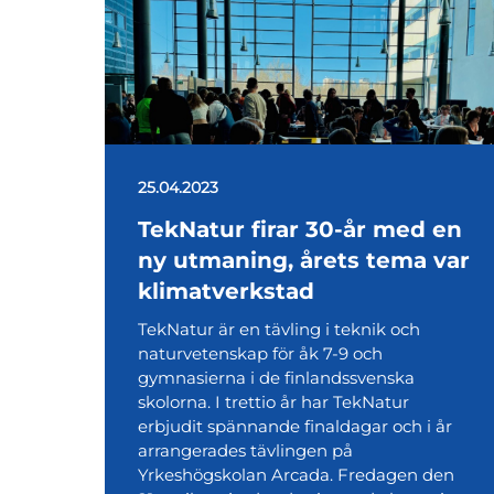
25.04.2023
TekNatur firar 30-år med en
ny utmaning, årets tema var
klimatverkstad
TekNatur är en tävling i teknik och
naturvetenskap för åk 7-9 och
gymnasierna i de finlandssvenska
skolorna. I trettio år har TekNatur
erbjudit spännande finaldagar och i år
arrangerades tävlingen på
Yrkeshögskolan Arcada. Fredagen den