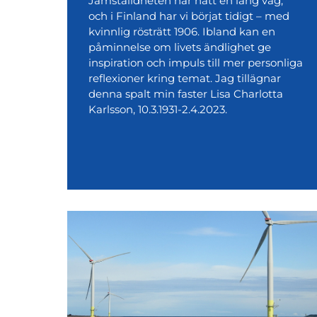
Jämställdheten har nått en lång väg,
och i Finland har vi börjat tidigt – med
kvinnlig rösträtt 1906. Ibland kan en
påminnelse om livets ändlighet ge
inspiration och impuls till mer personliga
reflexioner kring temat. Jag tillägnar
denna spalt min faster Lisa Charlotta
Karlsson, 10.3.1931-2.4.2023.