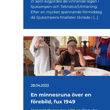
21 april avgjordes de vinnande lagen i
Sjukampen och Teknatur/Utmaning.
Efter en mycket spännande förmiddag
då Sjukampens finalister tävlade i […]
28.04.2023
En minnesruna över en
förebild, fux 1949