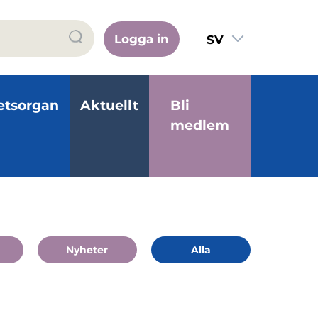
Logga in
SV
FI
EN
etsorgan
Aktuellt
Bli
medlem
Nyheter
Alla