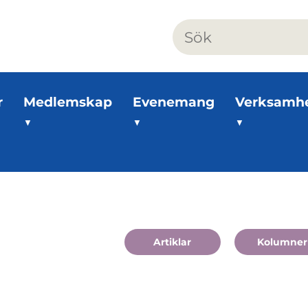
r
Medlemskap
Evenemang
Verksamh
Artiklar
Kolumner