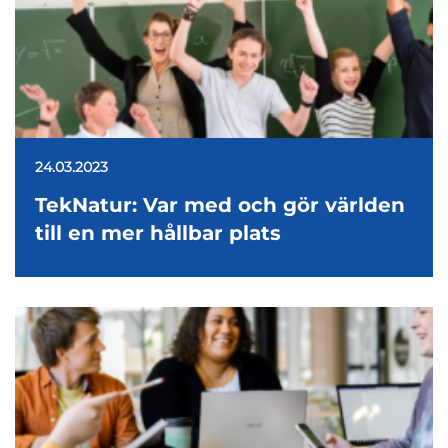
24.03.2023
TekNatur: Var med och gör världen
till en mer hållbar plats