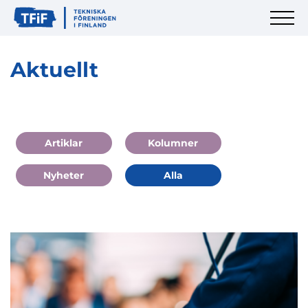
Aktuellt
Artiklar
Kolumner
Nyheter
Alla