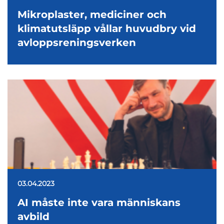
Mikroplaster, mediciner och
klimatutsläpp vållar huvudbry vid
avloppsreningsverken
03.04.2023
AI måste inte vara människans
avbild