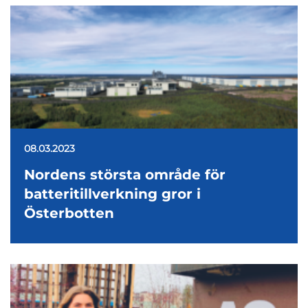
08.03.2023
Nordens största område för
batteritillverkning gror i
Österbotten