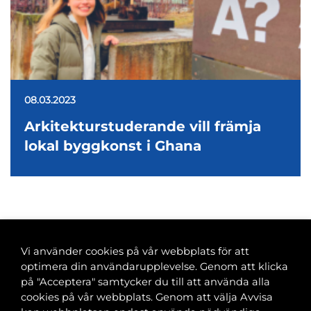
08.03.2023
Arkitekturstuderande vill främja
lokal byggkonst i Ghana
<
1
…
24
25
26
27
28
…
53
>
Vi använder cookies på vår webbplats för att
optimera din användarupplevelse. Genom att klicka
på "Acceptera" samtycker du till att använda alla
cookies på vår webbplats. Genom att välja Avvisa
Banvaktsgatan 2A, 00520 Helsingfors