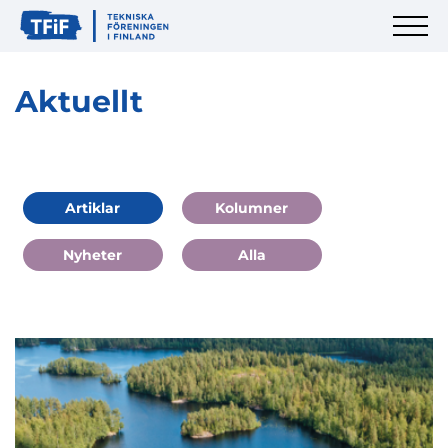
Aktuellt
Artiklar
Kolumner
Nyheter
Alla