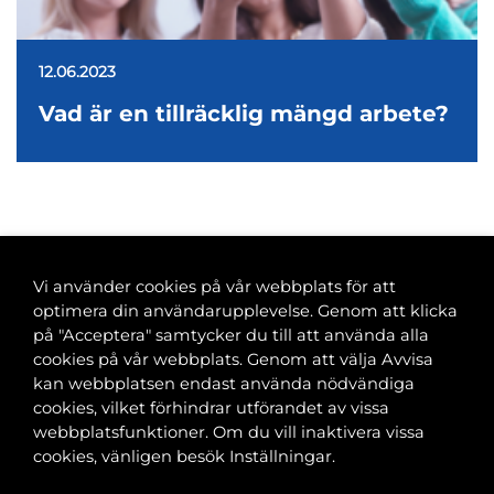
12.06.2023
Vad är en tillräcklig mängd arbete?
<
1
…
11
12
13
14
15
…
19
>
Vi använder cookies på vår webbplats för att
optimera din användarupplevelse. Genom att klicka
på "Acceptera" samtycker du till att använda alla
cookies på vår webbplats. Genom att välja Avvisa
Banvaktsgatan 2A, 00520 Helsingfors
kan webbplatsen endast använda nödvändiga
040 585 2586
cookies, vilket förhindrar utförandet av vissa
kansli@tfif.fi
webbplatsfunktioner. Om du vill inaktivera vissa
cookies, vänligen besök Inställningar.
Cookie-inställningar