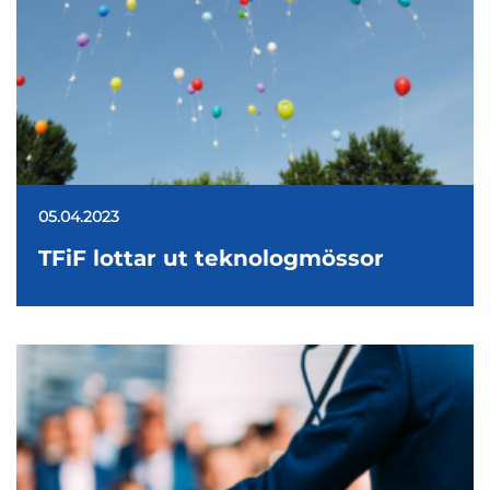
05.04.2023
TFiF lottar ut teknologmössor