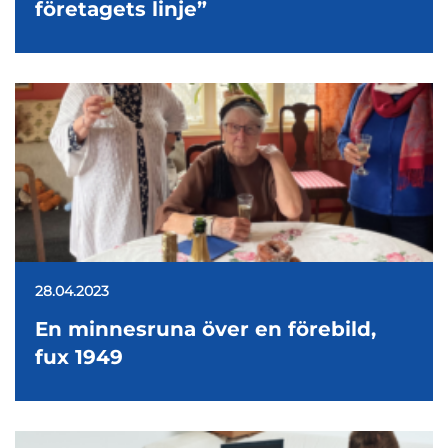
företagets linje”
28.04.2023
En minnesruna över en förebild,
fux 1949