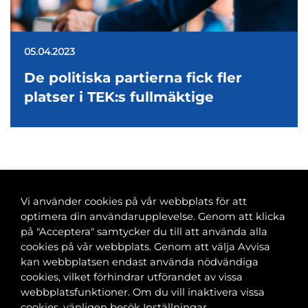
05.04.2023
De politiska partierna fick fler
platser i TEK:s fullmäktige
<
1
…
23
24
25
26
27
…
45
>
Vi använder cookies på vår webbplats för att
optimera din användarupplevelse. Genom att klicka
på "Acceptera" samtycker du till att använda alla
cookies på vår webbplats. Genom att välja Avvisa
Banvaktsgatan 2A, 00520 Helsingfors
kan webbplatsen endast använda nödvändiga
040 585 2586
cookies, vilket förhindrar utförandet av vissa
kansli@tfif.fi
webbplatsfunktioner. Om du vill inaktivera vissa
cookies, vänligen besök Inställningar.