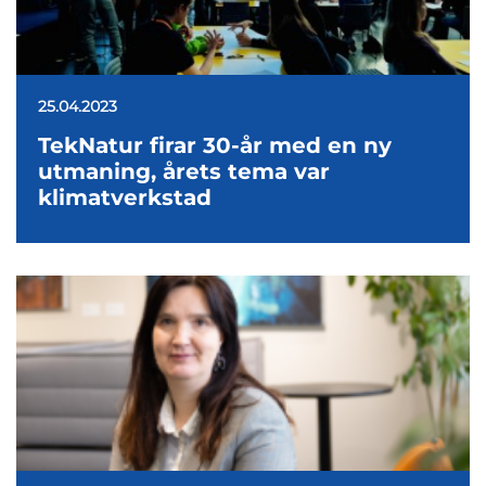
25.04.2023
TekNatur firar 30-år med en ny
utmaning, årets tema var
klimatverkstad