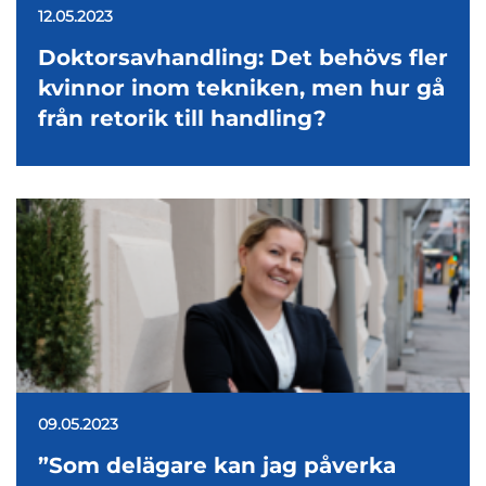
12.05.2023
Doktorsavhandling: Det behövs fler
kvinnor inom tekniken, men hur gå
från retorik till handling?
09.05.2023
”Som delägare kan jag påverka