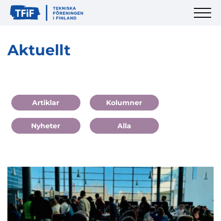
Aktuellt
Artiklar
Kolumner
Nyheter
Alla