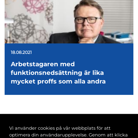
18.08.2021
Arbetstagaren med
funktionsnedsättning är lika
mycket proffs som alla andra
<
1
…
17
18
19
Vi använder cookies på vår webbplats för att
optimera din användarupplevelse. Genom att klicka