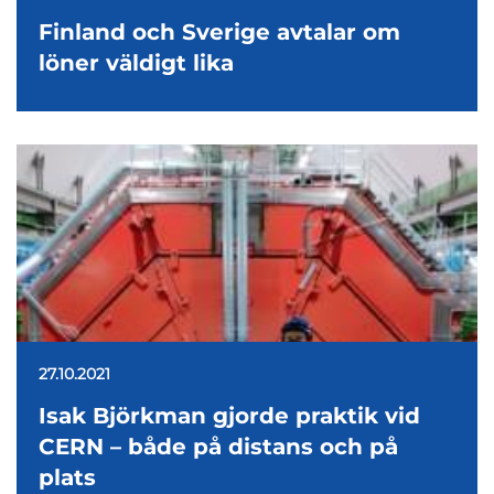
Finland och Sverige avtalar om
löner väldigt lika
27.10.2021
Isak Björkman gjorde praktik vid
CERN – både på distans och på
plats