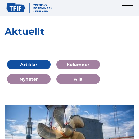
Aktuellt
Artiklar
Kolumner
Nyheter
Alla