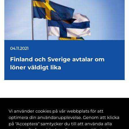
04.11.2021
Finland och Sverige avtalar om
löner väldigt lika
<
1
…
35
36
37
38
39
…
53
>
Vi använder cookies på vår webbplats för att
optimera din användarupplevelse. Genom att klicka
på "Acceptera" samtycker du till att använda alla