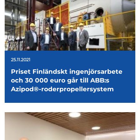
25.11.2021
Priset Finländskt ingenjörsarbete
och 30 000 euro går till ABB:s
Azipod®-roderpropellersystem