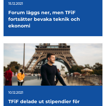
15.12.2021
Forum läggs ner, men TFiF
fortsätter bevaka teknik och
ekonomi
10.12.2021
TFiF delade ut stipendier för