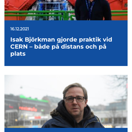
16.12.2021
Isak Björkman gjorde praktik vid
CERN – både på distans och på
plats