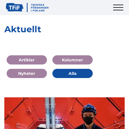
Aktuellt
Artiklar
Kolumner
Nyheter
Alla